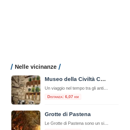
Nelle vicinanze
Museo della Civiltà Contadina e dell’Ulivo di Pastena
Un viaggio nel tempo tra gli antichi mestieri e la cultura dell’olio Situato nel cuore di Pastena, pittoresco borgo in provincia di Frosinone, il Museo della Civiltà Contadina e dell’Ulivo è una preziosa testimonianza della vita rurale tradizionale del Lazio meridionale. Allestito all’interno di una struttura storica ben restaurata, il museo rappresenta una tappa ideale […]
Distanza: 6,07 km
Grotte di Pastena
Le Grotte di Pastena sono un sistema di grotte situato nel comune di Pastena, in provincia di Frosinone, nel Parco Naturale Regionale Monti Ausoni e Lago di Fondi. Sono una delle attrazioni turistiche più popolari della zona e offrono ai visitatori la possibilità di esplorare un complesso sotterraneo di grotte e cavità naturali. Le Grotte […]