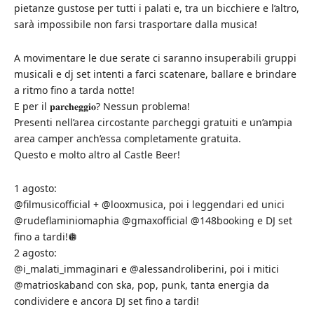
pietanze gustose per tutti i palati e, tra un bicchiere e l’altro,
sarà impossibile non farsi trasportare dalla musica!
A movimentare le due serate ci saranno insuperabili gruppi
musicali e dj set intenti a farci scatenare, ballare e brindare
a ritmo fino a tarda notte!
E per il 𝐩𝐚𝐫𝐜𝐡𝐞𝐠𝐠𝐢𝐨? Nessun problema!
Presenti nell’area circostante parcheggi gratuiti e un’ampia
area camper anch’essa completamente gratuita.
Questo e molto altro al Castle Beer!
1 agosto:
@filmusicofficial + @looxmusica, poi i leggendari ed unici
@rudeflaminiomaphia @gmaxofficial @148booking e DJ set
fino a tardi!🪩
2 agosto:
@i_malati_immaginari e @alessandroliberini, poi i mitici
@matrioskaband con ska, pop, punk, tanta energia da
condividere e ancora DJ set fino a tardi!