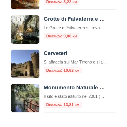
Distanza: 8,22 km
Grotte di Falvaterra e Rio Obaco
Le Grotte di Falvaterra si trovano all'interno del Monumento naturale delle “Grotte di Falvaterra e Rio Obaco”, un'area nel comune di Falvaterra con un sistema sotterraneo di grotte carsiche lunghe più di 5 chilometri che si snoda all'inter
Distanza: 9,08 km
Cerveteri
Si affaccia sul Mar Tirreno e si trova a 42 km di distanza da Roma. Da Cerveteri si accede alla Necropoli etrusca del Sorbo e alla Necropoli etrusca della Banditaccia, una delle necropoli più monumentali del Mar Mediterraneo, dichiarata nel 2004 dal
Distanza: 10,62 km
Monumento Naturale Mola della Corte – Settecannelle – Capodacqua
Il sito è stato istituito nel 2001 (D.P.R.L. 21 giugno 2001, n. 344) come area protetta di tipo “Monumento Naturale”, con la gestione affidata al Parco Naturale dei Monti Aurunci. Si estende su circa 4 ettari e conserva testimonianze del paesaggio naturale pre-bonifica nella piana di Fondi. Fin dal Seicento l’area è stata oggetto di contese […]
Distanza: 13,81 km