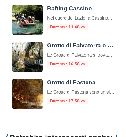
Rafting Cassino
Nel cuore del Lazio, a Cassino, Adventureland offre un’esperienza di rafting unica lungo il fiume Gari. Questo parco avventura, tra i più moderni del Centro Italia, propone attività all’aria aperta per tutte le età, combinando sport, natura e divertimento. Il Fiume Gari: Natura e Avventura Il fiume Gari, con le sue acque cristalline e un […]
Distanza: 13,48 km
Grotte di Falvaterra e Rio Obaco
Le Grotte di Falvaterra si trovano all'interno del Monumento naturale delle “Grotte di Falvaterra e Rio Obaco”, un'area nel comune di Falvaterra con un sistema sotterraneo di grotte carsiche lunghe più di 5 chilometri che si snoda all'inter
Distanza: 16,58 km
Grotte di Pastena
Le Grotte di Pastena sono un sistema di grotte situato nel comune di Pastena, in provincia di Frosinone, nel Parco Naturale Regionale Monti Ausoni e Lago di Fondi. Sono una delle attrazioni turistiche più popolari della zona e offrono ai visitatori la possibilità di esplorare un complesso sotterraneo di grotte e cavità naturali. Le Grotte […]
Distanza: 17,58 km