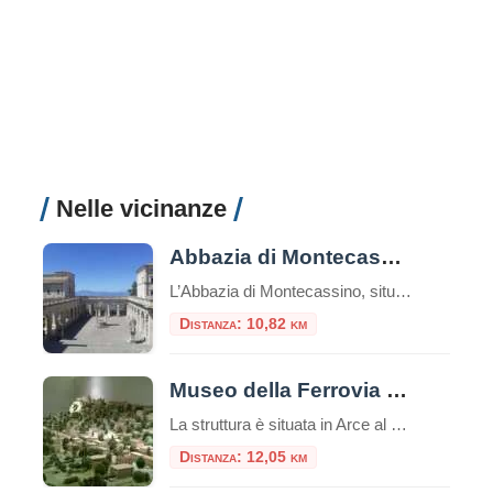
Nelle vicinanze
Abbazia di Montecassino
L’Abbazia di Montecassino, situata a Cassino (FR), è una delle abbazie più antiche e importanti del mondo. La sua storia è ricca e affonda le radici nell’antichità. Nel corso dei secoli, Montecassino fu distrutta e ricostruita più volte. Fu distrutta dai Longobardi nel 577, dai Saraceni nel 883 e dai Normanni nel 1349. La distruzione […]
Distanza: 10,82 km
Museo della Ferrovia della Valle del Liri
La struttura è situata in Arce al piano terra del Palazzo comunale, sono circa 100 mq dedicati alla Ferrovia della Valle del Liri e della valle Roveto. Ferrovia mezzo di collegamento delle persone e delle culture delle due valli nonché delle due regioni
Distanza: 12,05 km