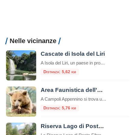
Nelle vicinanze
Cascate di Isola del Liri
A Isola del Liri, un paese in provincia di Frosinone, il fiume Liri forma due cascate: la Cascata Grande e la Cascata del Valcatoio (o, anticamente, del Gualcatojo).Il fiume Liri, nel centro cittadino, si biforca in due bracci all’altezza del castello Boncompagni – Viscogliosi, formando ciascuno un salto. Il braccio sinistro del fiume alimenta la […]
Distanza: 5,62 km
Area Faunistica dell’Orso a Campoli Appennino
A Campoli Appennino si trova un’Area Faunistica dell’Orso, all’interno del “Tomolo”. Il Tomolo è una suggestiva dolina carsica che si trova al centro del paese.La dolina, per le sue dimensioni (diametro m. 630, profondità m. 130, privo d’inghiottitoio) e per il suo aspetto grandioso, può essere annoverata tra le maggiori del Lazio e l’unica che […]
Distanza: 5,76 km
Riserva Lago di Posta Fibreno