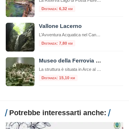
La Riserva Lago di Posta Fibreno, o semplicemente Lago di Posta Fibreno, è una riserva naturale situata nella regione del Lazio, in Italia. Si trova nelle vicinanze del comune di Posta Fibreno, nella provincia di Frosinone. Il lago è di origine carsica e si estende su una superficie di circa 0,3 chilometri quadrati.È alimentato da […]
Distanza: 6,32 km
Vallone Lacerno
L’Avventura Acquatica nel Canyon Segreto della Ciociaria A pochi passi dal pittoresco borgo di Campoli Appennino (Frosinone), celebre come il “Paese dell’Orso e del Tartufo”, si cela uno degli spettacoli naturali più emozionanti del Lazio: il Vallone Lacerno. Questa profonda fenditura carsica, incastonata nella fascia di protezione esterna del Parco Nazionale d’Abruzzo, Lazio e Molise […]
Distanza: 7,80 km
Museo della Ferrovia della Valle del Liri
La struttura è situata in Arce al piano terra del Palazzo comunale, sono circa 100 mq dedicati alla Ferrovia della Valle del Liri e della valle Roveto. Ferrovia mezzo di collegamento delle persone e delle culture delle due valli nonché delle due regioni
Distanza: 15,10 km
Potrebbe interessarti anche: