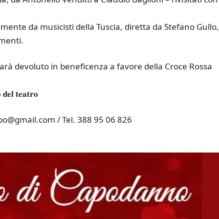
mente da musicisti della Tuscia, diretta da Stefano Gullo,
menti.
𝐚: il ricavato sarà devoluto in beneficenza a favore della Croce Rossa
𝐨 𝐝𝐞𝐥 𝐭𝐞𝐚𝐭𝐫𝐨
bo@gmail.com / Tel. 388 95 06 826