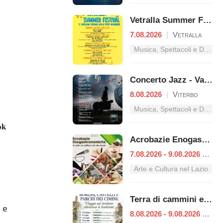
Vetralla Summer Festival
7.08.2026
|
Vetralla
Musica, Spettacoli e Danza nel Lazio
Concerto Jazz - Van Gogh
8.08.2026
|
Viterbo
Musica, Spettacoli e Danza nel Lazio
𝐤
Acrobazie Enogastronomiche
7.08.2026 - 9.08.2026
|
Vit
Arte e Cultura nel Lazio
Terra di cammini e tradizioni
 e
8.08.2026 - 9.08.2026
|
Vet