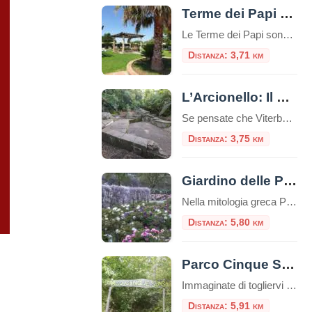
Terme dei Papi a Viterbo
Le Terme dei Papi sono un complesso termale situato nella città di Viterbo, nel Lazio.Queste terme sono conosciute per la loro storia antica e la reputazione di offrire benefici per la salute e il benessere. Storia e Origine delle Terme dei Papi Le Terme dei Papi hanno una lunga storia che risale all’epoca romana.Il nome […]
Distanza: 3,71 km
L’Arcionello: Il Canyon Segreto alle Porte di Viterbo
Se pensate che Viterbo sia “solo” il Palazzo dei Papi e le terme, preparatevi a una sorpresa. A pochi passi dalle mura medievali della città, un cuneo di verde selvaggio si insinua verso il cuore della Tuscia: è la Riserva Naturale Regionale della Valle dell’Arcionello. Per un turista, scoprire l’Arcionello è come trovare un passaggio […]
Distanza: 3,75 km
Giardino delle Peonie – Centro Botanico Moutan
Nella mitologia greca Peon, medico degli dei e allievo di Esculapio, curò Plutone da una ferita usando proprio radici di peonia. Il dio, per ringraziarlo, donò a Peon l’immortalità trasformandolo in un fiore: la peonia. Il Centro Botanico Moutan Il giardino del Centro Botanico Moutan è rinomato per la sua collezione di peonie di origine […]
Distanza: 5,80 km
Parco Cinque Sensi
Immaginate di togliervi le scarpe, abbandonare per qualche ora lo smartphone e immergervi completamente nella natura, riscoprendo il mondo attraverso il tatto, l’udito, l’olfatto, la vista e persino il gusto. Non è la descrizione di un sogno, ma l’esperienza reale che vi attende al Parco Cinque Sensi di Vitorchiano, un’oasi unica nel cuore della Tuscia […]
Distanza: 5,91 km