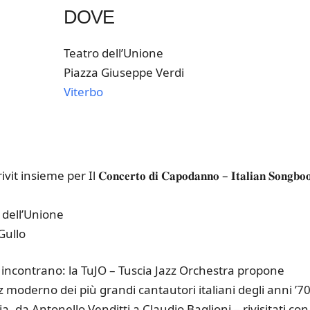
DOVE
Teatro dell’Unione
Piazza Giuseppe Verdi
Viterbo
k Live
r Il 𝐂𝐨𝐧𝐜𝐞𝐫𝐭𝐨 𝐝𝐢 𝐂𝐚𝐩𝐨𝐝𝐚𝐧𝐧𝐨 – 𝐈𝐭𝐚𝐥𝐢𝐚𝐧 𝐒𝐨𝐧𝐠𝐛𝐨
ro dell’Unione
Gullo
i incontrano: la TuJO – Tuscia Jazz Orchestra propone
z moderno dei più grandi cantautori italiani degli anni ’70
a, da Antonello Venditti a Claudio Baglioni – rivisitati con