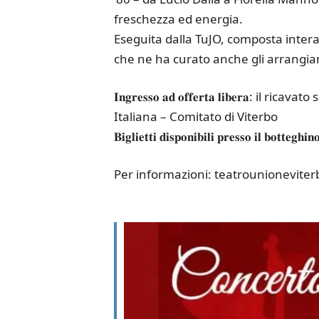
freschezza ed energia.
Eseguita dalla TuJO, composta intera
che ne ha curato anche gli arrangia
𝐈𝐧𝐠𝐫𝐞𝐬𝐬𝐨 𝐚𝐝 𝐨𝐟𝐟𝐞𝐫𝐭𝐚 𝐥𝐢𝐛𝐞𝐫
Italiana – Comitato di Viterbo
𝐁𝐢𝐠𝐥𝐢𝐞𝐭𝐭𝐢 𝐝𝐢𝐬𝐩𝐨𝐧𝐢𝐛𝐢𝐥𝐢 𝐩𝐫𝐞𝐬𝐬𝐨 𝐢𝐥 𝐛𝐨𝐭𝐭𝐞𝐠𝐡𝐢𝐧
Per informazioni: teatrounioneviter