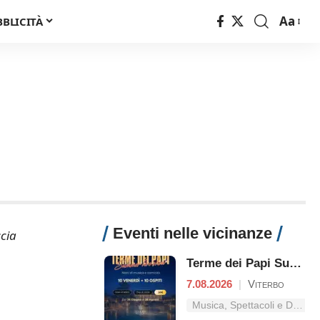
Aa
BBLICITÀ
Font
Resizer
Eventi nelle vicinanze
uscia
Terme dei Papi Summer Live Show
7.08.2026
|
Viterbo
Musica, Spettacoli e Danza nel Lazio