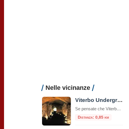
Nelle vicinanze
Viterbo Underground: alla scoperta di un mondo sotterraneo
Se pensate che Viterbo sia solo una città di piazze storiche, chiese medievali e terme curative, preparatevi a scoprire una faccia segreta della città: il suo sottosuolo, ricco di misteri, leggende e storia dimenticata. Viterbo, infatti, non è solo la “Città dei Papi” – ma è anche una delle città italiane che custodisce un labirinto […]
Distanza: 0,85 km