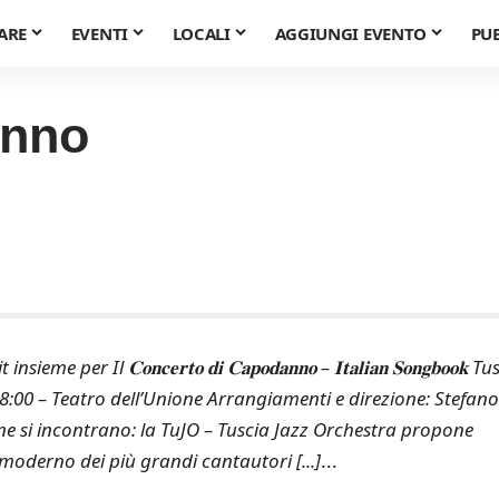
ARE
EVENTI
LOCALI
AGGIUNGI EVENTO
PU
anno
Il 𝐂𝐨𝐧𝐜𝐞𝐫𝐭𝐨 𝐝𝐢 𝐂𝐚𝐩𝐨𝐝𝐚𝐧𝐧𝐨 – 𝐈𝐭𝐚𝐥𝐢𝐚𝐧 𝐒𝐨𝐧𝐠𝐛𝐨𝐨𝐤 T
 ore 18:00 – Teatro dell’Unione Arrangiamenti e direzione: Stefano
ne si incontrano: la TuJO – Tuscia Jazz Orchestra propone
moderno dei più grandi cantautori [...]
...