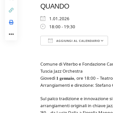
QUANDO
1.01.2026
18:00 - 19:30
AGGIUNGI AL CALENDARIO
Download ICS
Google Calendar
iCalendar
Office 365
Outloo
Comune di Viterbo e Fondazione Carivit insieme pe
Tuscia Jazz Orchestra
Giovedì 𝟏 𝐠𝐞𝐧𝐧𝐚𝐢𝐨, ore 18:00 – Teat
Arrangiamenti e direzione: Stefano 
Sul palco tradizione e innovazione s
arrangiamenti originali in chiave jaz
’80 – da Lucio Dalla a Fiorella Mannoi