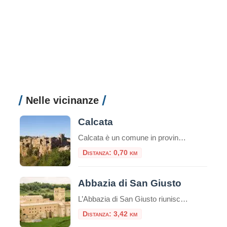
Nelle vicinanze
Calcata
Calcata è un comune in provincia di Viterbo, e dista dal capoluogo circa 45 km. A pochi chilometri da Roma, la cittadina di Calcata, arroccata sopra una montagna di tufo, domina la verde valle del fiume Treja. Nel paese di Calcata è stata girata la scena della distruzione del paesello nel film Amici miei del […]
Distanza: 0,70 km
Abbazia di San Giusto
L’Abbazia di San Giusto riunisce molti secoli di storia in uno splendido luogo. Il monastero si affaccia sulla valle del fiume Marta, protetto da colline su entrambi i lati. Questa zona, a quattro chilometri da Tuscania, è stata anche in tempi
Distanza: 3,42 km