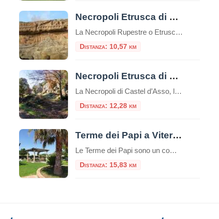
Necropoli Etrusca di Norchia
La Necropoli Rupestre o Etrusca di Norchia è un antico sito archeologico situato nelle vicinanze di Vetralla, una cittadina nella regione del Lazio in Italia. Si tratta di una necropoli, cioè un’area dove sono presenti tombe e sepolture, caratterizzata da un particolare tipo di tomba, chiamata “tomba a camera rupestre”, scavata nella roccia tufacea. Le […]
Distanza: 10,57 km
Necropoli Etrusca di Castel d’Asso
La Necropoli di Castel d’Asso, l’antica Axia, è un importante sito archeologico etrusco situato nella regione del Lazio, in Italia, a circa 7 chilometri a nord-ovest di Viterbo.Questa necropoli è una delle più grandi e meglio conservate della civiltà etrusca, un’antica civiltà pre-romana che esisteva nell’Italia centrale tra l’VIII e il I secolo a.C.Il sito […]
Distanza: 12,28 km
Terme dei Papi a Viterbo
Le Terme dei Papi sono un complesso termale situato nella città di Viterbo, nel Lazio.Queste terme sono conosciute per la loro storia antica e la reputazione di offrire benefici per la salute e il benessere. Storia e Origine delle Terme dei Papi Le Terme dei Papi hanno una lunga storia che risale all’epoca romana.Il nome […]
Distanza: 15,83 km