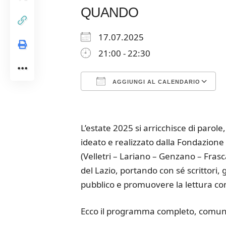
QUANDO
17.07.2025
21:00 - 22:30
AGGIUNGI AL CALENDARIO
Download ICS
Google Calendar
iCalendar
Office 365
Outloo
L’estate 2025 si arricchisce di parole, 
ideato e realizzato dalla Fondazion
(Velletri – Lariano – Genzano – Frasc
del Lazio, portando con sé scrittori, g
pubblico e promuovere la lettura co
Ecco il programma completo, comu