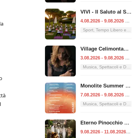
VIVI - Il Saluto al Sole
4.08.2026 - 9.08.2026
|
Ro
la
Sport, Tempo Libero e Divertimento nel Lazio
Village Celimontana: gli appuntamenti dal 3 al 9 agosto
3.08.2026 - 9.08.2026
|
Ro
Musica, Spettacoli e Danza nel Lazio
o
Monolite Summer Fest
ttà
7.08.2026 - 9.08.2026
|
Lan
l
Musica, Spettacoli e Danza nel Lazio
Eterno Pinocchio – Duecento anni di Collodi
9.08.2026 - 11.08.2026
|
Tiv