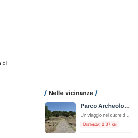
 di
Nelle vicinanze
Parco Archeologico Culturale di Tuscolo
Un viaggio nel cuore dei Castelli Romani, tra storia, natura e panorami Il Parco Archeologico Culturale di Tuscolo si trova nel comune di Monte Porzio Catone, nel cuore dei Castelli Romani, a circa 25 km da Roma. La zona è facilmente raggiungibile in auto o con una combinazione di treno e navetta. Breve storia Tusculum […]
Distanza: 2,37 km