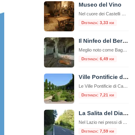
Museo del Vino
Nel cuore dei Castelli Romani, Monte Porzio Catone ospita il Museo del Vino, un luogo che celebra la tradizione vitivinicola del territorio. Inaugurato il 12 aprile 2024, il museo è situato nei locali dell’ex stazione ferroviaria, attiva dal 1916 al 1944, ora trasformata in uno spazio culturale che racconta la storia e l’identità enologica della […]
Distanza: 3,33 km
Il Ninfeo del Bergantino
Meglio noto come Bagni di Diana, il Ninfeo Bergantino si trova sulla riva occidentale del Lago Albano, circa a metà strada tra il Ninfeo Dorico e l'Emissario del lago. Seguendo la riva occidentale del lago di Albano, dopo circa due chilometri in senso a
Distanza: 6,49 km
Ville Pontificie di Castel Gandolfo
Le Ville Pontificie di Castel Gandolfo sono un insieme di palazzi e giardini appartenenti al Vaticano; estese per circa 55 ettari, più della Città del Vaticano nel centro di Roma che è solo 44 ettari. È una delle più grandi aree extraterritoriali della Santa Sede in Italia. Comprende il Palazzo Papale e tre ville storiche: […]
Distanza: 7,21 km
La Salita del Diavolo, la strada antigravitazionale
Nel Lazio nei pressi di Ariccia sui Castelli Romani esiste una strada magica, la “Salita Stregata” o “Salita del Diavolo“: lungo una salita rettilinea, ogni cosa lasciata libera sul suolo, invece di scendere inizia a salire! La strada si trova precisamente al Km. 11,600 della Strada Statale 218, a pochi passi da Roma. Questo insolito […]
Distanza: 7,59 km