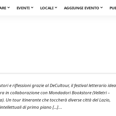
ARE
EVENTI
LOCALI
AGGIUNGI EVENTO
PU
tori e riflessioni grazie al DeCultour, il festival letterario ide
ra in collaborazione con Mondadori Bookstore (Velletri –
). Un tour itinerante che toccherà diverse città del Lazio,
ntellettuali di primo piano [...]
...