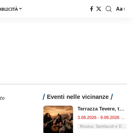
Aa
BBLICITÀ
Font
Resizer
Eventi nelle vicinanze
ato
Terrazza Tevere, tutti i concerti dal 3 al 9 agosto
3.08.2026 - 9.08.2026
|
Ro
Musica, Spettacoli e Danza nel Lazio