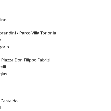
dino
brandini / Parco Villa Torlonia
a
gorio
 Piazza Don Filippo Fabrizi
elli
gias
– Castaldo
i