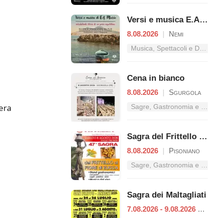
Versi e musica E.A. Mario - Mirabolante storia di un genio napoletano
8.08.2026
|
Nemi
Musica, Spettacoli e Danza nel Lazio
Cena in bianco
8.08.2026
|
Sgurgola
iera
Sagre, Gastronomia e Tradizioni nel Lazio
Sagra del Frittello al Fiore di Zucca
8.08.2026
|
Pisoniano
Sagre, Gastronomia e Tradizioni nel Lazio
Sagra dei Maltagliati
7.08.2026 - 9.08.2026
|
Ana