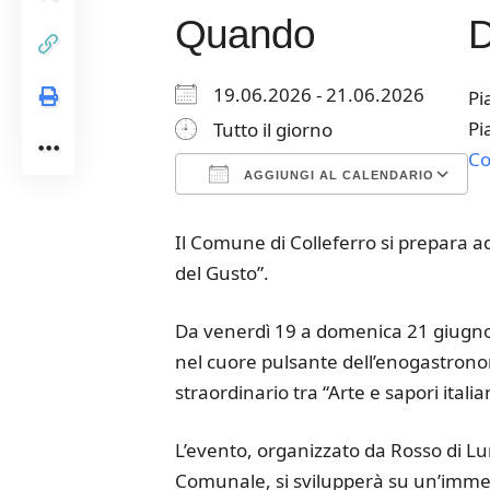
Quando
19.06.2026 - 21.06.2026
Pi
Pi
Tutto il giorno
Co
AGGIUNGI AL CALENDARIO
Download ICS
Google Calendar
iCalendar
Office 365
Outloo
Il Comune di Colleferro si prepara ad 
del Gusto”.
Da venerdì 19 a domenica 21 giugno, i
nel cuore pulsante dell’enogastronom
straordinario tra “Arte e sapori italia
L’evento, organizzato da Rosso di Lu
Comunale, si svilupperà su un’immen