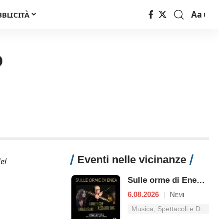
Aa
BBLICITÀ
Font
Resizer
o
Eventi nelle vicinanze
el
Sulle orme di Enea - Singing Routes
6.08.2026
|
Nemi
Musica, Spettacoli e Danza nel Lazio