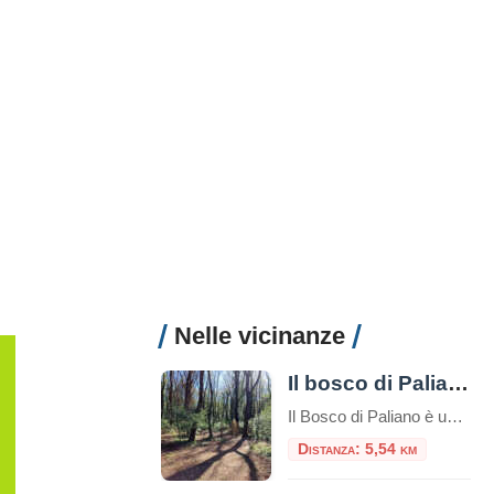
Nelle vicinanze
Il bosco di Paliano
Il Bosco di Paliano è una area boschiva dedicata allo svago nella natura, nel profondo rispetto della stessa e all’insegna della eco-sostenibilità e della green economy. 30 ettari di verde, 5 km di sentieri. Uno spazio verde eco-sostenibile
Distanza: 5,54 km