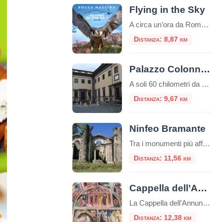
Flying in the Sky
A circa un’ora da Roma, sospeso tra i Monti Lepini e il Mar Tirreno, Rocca Massima ospita una delle esperienze più adrenaliniche del Lazio: il Flying in the Sky, noto anche come il Volo dell’Angelo. Non è un semplice lancio nel vuoto: è un volo a 360° sopra panorami mozzafiato, con l’ebrezza di sfrecciare nell’aria […]
Distanza: 8,87 km
Palazzo Colonna di Paliano
A soli 60 chilometri da Roma, nel suggestivo borgo di Paliano, sorge uno dei tesori meno conosciuti ma più affascinanti del patrimonio storico italiano: Palazzo Colonna. Questa dimora seicentesca rappresenta da oltre quattro secoli la residenza di campagna del ramo principale della nobile famiglia Colonna, una delle più antiche e influenti casate romane. Affacciato sulla […]
Distanza: 9,67 km
Ninfeo Bramante
Tra i monumenti più affascinanti di Genazzano vi è il “Ninfeo”. Il cosiddetto “Ninfeo di Bramante” di Genazzano fu commissionato, dai Colonna, nei primi decenni del Cinquecento ad opera di maestranze bramantesche con l'idea di realizzare
Distanza: 11,56 km
Cappella dell’Annunziata a Cori
La Cappella dell'Annunziata a Cori è uno splendido esempio di architettura e arte barocca.
Distanza: 12,38 km