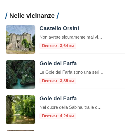
Nelle vicinanze
Castello Orsini
Non avrete sicuramente mai visto un castello come il Castello Orsini a Montenero Sabino. Situato in cima ad una collina in provincia di Rieti, questo meraviglioso maniero è uno dei luoghi più iconici e storici dell’intera regione. Il Castello Orsini a Montenero Sabino è stato costruito intorno all’anno 1000 e rappresenta un raro esempio di […]
Distanza: 3,64 km
Gole del Farfa
Le Gole del Farfa sono una serie di profonde gole scavate dal fiume Farfa, affluente di sinistra del Tevere, nella regione italiana del Lazio.Questo fiume attraversa una serie di strette e suggestive gole, circondate da pareti rocciose e vegetazione lussureggiante.La zona è nota per la sua bellezza naturale e viene spesso visitata da escursionisti, amanti […]
Distanza: 3,85 km
Gole del Farfa
Nel cuore della Sabina, tra le colline verdi del Lazio, si nasconde un piccolo gioiello naturale: le Gole del Farfa. Questo angolo incontaminato, scavato nel tempo dall’omonimo fiume, rappresenta una delle mete più affascinanti per gli amanti della natura, del trekking e dell’avventura. Un Paesaggio Suggestivo Le Gole del Farfa si trovano all’interno della Riserva […]
Distanza: 4,24 km