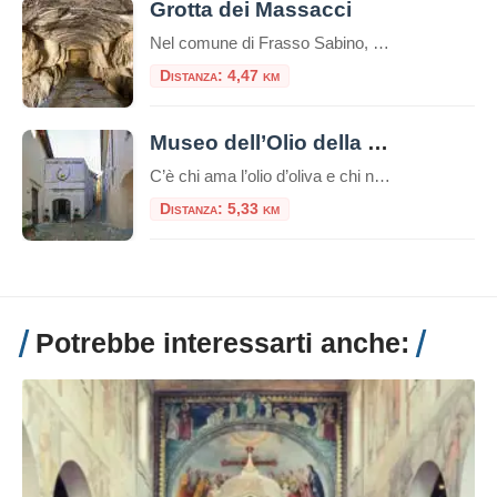
Grotta dei Massacci
Nel comune di Frasso Sabino, più precisamente ad Osteria Nuova si nasconde una tomba monumentale del II secolo, la Grotta dei Massacci.Il monumento, inglobato da un casale agricolo nel XVII secolo, si trova in un antico punto di sosta sulla consolare romana Salaria. La grotta è un grandioso monumento funerario dagli enormi blocchi di calcare […]
Distanza: 4,47 km
Museo dell’Olio della Sabina
C’è chi ama l’olio d’oliva e chi non ne può fare a meno. Per tutti loro, c’è un posto speciale in cui andare: il Museo dell’Olio della Sabina. Immaginatevi un luogo antico, in cui gli antichi mestieri vengono ancora praticati con orgoglio. Un luogo dove si può apprendere la storia e la cultura di una […]
Distanza: 5,33 km
Potrebbe interessarti anche: