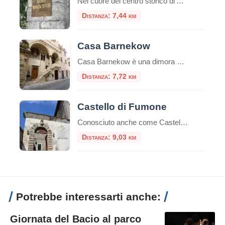
Nel cuore del centro storico di Anagni, la città dei Papi, sorge un edificio che ha segnato la storia della Chiesa e dell’Europa medievale: Palazzo Bonifacio VIII. Questo palazzo, un tempo residenza papale, è diventato celebre per un episodio che ha scosso la cristianità: lo Schiaffo di Anagni. Un po’ di storia Il palazzo risale […]
Distanza: 7,44 km
Casa Barnekow
Casa Barnekow è una dimora storica di Anagni.Si trova di fronte alla chiesa di Sant’Andrea.L’edificio, edificato sotto il pontificato del Papa anagnino Gregorio IX, è un esempio unico di architettura medioevale. Storia di Casa Barnekow Un documento del 1280 fa risalire la prima prorietà della dimora ad un certo Stefano Thomasi de Cinzio.Tuttavia, successivamente, altri […]
Distanza: 7,72 km
Castello di Fumone
Conosciuto anche come Castello Longhi-De Paolis il Castello di Fumone si trova ad una altezza di 800 mt, al centro del paese di Fumone. Il Castello è famoso per essere stata la prigione di Celestino V, nonché il luogo della sua morte, e per ospi
Distanza: 9,03 km
Potrebbe interessarti anche:
Giornata del Bacio al parco