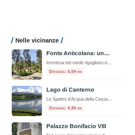
Nelle vicinanze
Fonte Anticolana: una parentesi di benessere tra la natura e storia
Immersa nel verde rigoglioso del Lazio, la Fonte Anticolana di Fiuggi rappresenta un connubio perfetto tra benessere termale, natura incontaminata e intrattenimento. Se la vicina Fonte Bonifacio VIII è storicamente consacrata alla cura del corpo e alla sacralità della tradizione, la Fonte Anticolana (conosciuta anche come “Fonte Nuova”) si presenta come il polmone verde e […]
Distanza: 0,59 km
Lago di Canterno
Lo Spettro d’Acqua della Ciociaria che Appare e Scompare Nel cuore pulsante della Ciociaria, incastonato tra i profili sinuosi dei Monti Ernici, sorge il Lago di Canterno, uno specchio d’acqua che custodisce un’anima tanto affascinante quanto misteriosa. Non è un lago come gli altri: la sua fama di “lago fantasma” lo precede, un luogo dove […]
Distanza: 4,30 km
Palazzo Bonifacio VIII