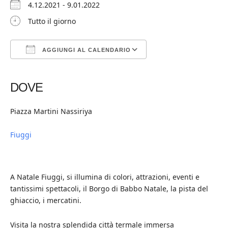
4.12.2021 - 9.01.2022
Tutto il giorno
AGGIUNGI AL CALENDARIO
Download ICS
Google Calendar
iCalendar
Office 365
Outlook Live
DOVE
Piazza Martini Nassiriya
Fiuggi
A Natale Fiuggi, si illumina di colori, attrazioni, eventi e
tantissimi spettacoli, il Borgo di Babbo Natale, la pista del
ghiaccio, i mercatini.
Visita la nostra splendida città termale immersa