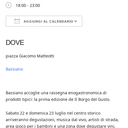
18:00 - 23:00
AGGIUNGI AL CALENDARIO
Download ICS
Google Calendar
iCalendar
Office 365
Outlook Live
DOVE
piazza Giacomo Matteotti
Bassiano
Bassiano accoglie una rassegna enogastronomica di
prodotti tipici: la prima edizione de Il Borgo del Gusto.
Sabato 22 e domenica 23 luglio nel centro storico
arriveranno degustazioni, musica dal vivo, artisti di strada,
area gioco per i bambini e una zona dove degustare vini,