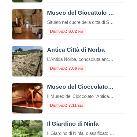
Museo del Giocattolo Ludus di Sezze
Situato nel cuore della città di Sezze, il Museo del Giocattolo è una tappa obbligata per famiglie. I musei sono spesso considerati luoghi di conservazione del passato, dove antiche opere d’arte e reperti storici sono esposti per la posterità. Tuttavia, ci sono musei che vanno oltre questa concezione tradizionale e ci immergono in mondi fantastici […]
Distanza: 6,02 km
Antica Città di Norba
L’Antica Norba, conosciuta anche come “Norba Caesarina” o “Nurfa”, è stata un’antica città romana situata nell’odierna regione del Lazio.Fondata durante il IV secolo a.C., Norba occupava una posizione strategica sulle pendici dei Monti Lepini, a breve distanza dall’attuale città di Norma.L’attuale parco archeologico offre la rara possibilità di visitare una città di epoca repubblicana pressoché […]
Distanza: 7,06 km
Museo del Cioccolato di Norma
Il Museo del Cioccolato “Antica Norba” è un museo di Norma, in provincia di Latina.E’ un museo unico nel suo genere che racconta la storia del cibo universalmente considerato più “goloso”. Venne istituito nel 1995 per iniziativa di privati.La storia del Museo del Cioccolato di Norma (LT) inizia nel 1956, quando viene aperta la prima […]
Distanza: 7,11 km
Il Giardino di Ninfa
Il Giardino di Ninfa, classificato tra i primi 10 giardini più belli del mondo, è uno splendido esempio di poesia e di architettura medievale.Circondato dalla natura, da mura e torri, da chiese, monasteri e villaggi, il giardino di Ninfa copre una superficie di circa 105 ettari. Il giardino si trova ai piedi dei monti Lepini, […]