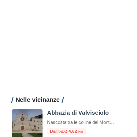
Nelle vicinanze
Abbazia di Valvisciolo
Nascosta tra le colline dei Monti Lepini, a pochi chilometri dal borgo medievale di Sermoneta, sorge l’Abbazia di Valvisciolo, un autentico gioiello di architettura cistercense e un luogo di grande fascino spirituale e storico. Fondata nel XII secolo, questa abbazia è un esempio perfetto dello stile sobrio ed essenziale tipico dei monaci cistercensi, che cercavano […]
Distanza: 4,62 km