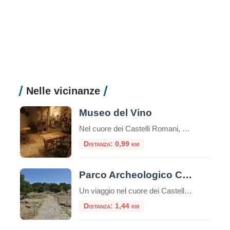
Nelle vicinanze
Museo del Vino
Nel cuore dei Castelli Romani, Monte Porzio Catone ospita il Museo del Vino, un luogo che celebra la tradizione vitivinicola del territorio. Inaugurato il 12 aprile 2024, il museo è situato nei locali dell’ex stazione ferroviaria, attiva dal 1916 al 1944, ora trasformata in uno spazio culturale che racconta la storia e l’identità enologica della […]
Distanza: 0,99 km
Parco Archeologico Culturale di Tuscolo
Un viaggio nel cuore dei Castelli Romani, tra storia, natura e panorami Il Parco Archeologico Culturale di Tuscolo si trova nel comune di Monte Porzio Catone, nel cuore dei Castelli Romani, a circa 25 km da Roma. La zona è facilmente raggiungibile in auto o con una combinazione di treno e navetta. Breve storia Tusculum […]
Distanza: 1,44 km