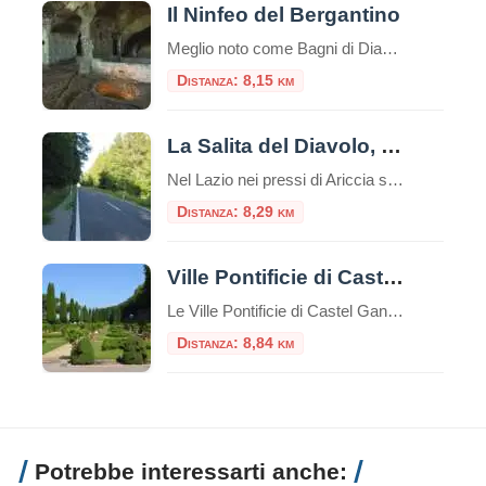
Il Ninfeo del Bergantino
Meglio noto come Bagni di Diana, il Ninfeo Bergantino si trova sulla riva occidentale del Lago Albano, circa a metà strada tra il Ninfeo Dorico e l'Emissario del lago. Seguendo la riva occidentale del lago di Albano, dopo circa due chilometri in senso a
Distanza: 8,15 km
La Salita del Diavolo, la strada antigravitazionale
Nel Lazio nei pressi di Ariccia sui Castelli Romani esiste una strada magica, la “Salita Stregata” o “Salita del Diavolo“: lungo una salita rettilinea, ogni cosa lasciata libera sul suolo, invece di scendere inizia a salire! La strada si trova precisamente al Km. 11,600 della Strada Statale 218, a pochi passi da Roma. Questo insolito […]
Distanza: 8,29 km
Ville Pontificie di Castel Gandolfo
Le Ville Pontificie di Castel Gandolfo sono un insieme di palazzi e giardini appartenenti al Vaticano; estese per circa 55 ettari, più della Città del Vaticano nel centro di Roma che è solo 44 ettari. È una delle più grandi aree extraterritoriali della Santa Sede in Italia. Comprende il Palazzo Papale e tre ville storiche: […]
Distanza: 8,84 km
Potrebbe interessarti anche: