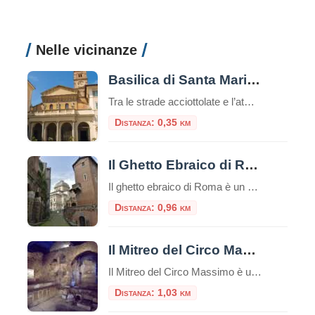
Nelle vicinanze
Basilica di Santa Maria in Trastevere
Tra le strade acciottolate e l’atmosfera bohémienne del quartiere Trastevere, sorge una delle più antiche e affascinanti chiese di Roma: la Basilica di Santa Maria in Trastevere. Un luogo che unisce spiritualità, storia e bellezza artistica in un unico colpo d’occhio. Un’antichità che affascina Secondo la tradizione, la basilica fu fondata nel III secolo d.C. […]
Distanza: 0,35 km
Il Ghetto Ebraico di Roma
Il ghetto ebraico di Roma è un piccolo quartiere delimitato dal Tevere da una parte e da Piazza Venezia dall’altra, è una zona ricca di storia e cultura e offre diverse attrazioni e luoghi da visitare e numerosi ristorantini tipici.Questo ghetto è stato uno dei primi ghetti istituiti in Europa e ha avuto un impatto […]
Distanza: 0,96 km
Il Mitreo del Circo Massimo
Il Mitreo del Circo Massimo è un sito archeologico situato a Roma, nei pressi del Circo Massimo, che rappresenta un antico santuario dedicato al culto di Mitra.Questo sito è una delle testimonianze più significative dell’antica religione del Mitraismo, una misteriosa religione orientale che si diffuse ampiamente nell’Impero Romano tra il I e il IV secolo […]
Distanza: 1,03 km