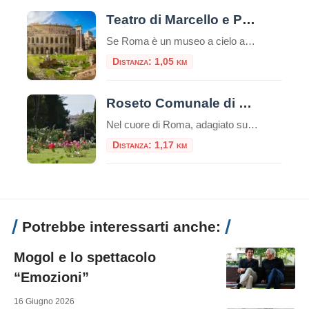
Teatro di Marcello e Portico di Ottavia
Se Roma è un museo a cielo aperto, l’area che comprende il Teatro di Marcello e il Portico di Ottavia ne è senza dubbio il padiglione più incredibile. Situati nel cuore del Rione Sant’Angelo, a due passi dal Ghetto Ebraico, questi due monumenti non sono semplici rovine: sono la dimostrazione vivente di come la Città […]
Distanza: 1,05 km
Roseto Comunale di Roma
Nel cuore di Roma, adagiato sulle dolci pendici del colle Aventino, si nasconde un gioiello di rara bellezza: il Roseto Comunale. Lontano dal trambusto del centro, questo incantevole giardino offre una vista mozzafiato che spazia dal Circo Massimo ai resti del Palatino, regalando un’esperienza sensoriale unica tra i profumi e i colori di oltre mille […]
Distanza: 1,17 km
Potrebbe interessarti anche:
Mogol e lo spettacolo
“Emozioni”
16 Giugno 2026