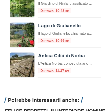
Il Giardino di Ninfa, classificato tra i primi 10 giardini più belli del mondo, è uno splendido esempio di poesia e di architettura medievale.Circondato dalla natura, da mura e torri, da chiese, monasteri e villaggi, il giardino di Ninfa copre una superficie di circa 105 ettari. Il giardino si trova ai piedi dei monti Lepini, […]
Distanza: 10,43 km
Lago di Giulianello
Il lago di Giulianello, chiamato anche "Lago La Torre" è il terzo lago vulcanico dei Colli Albani, dopo il Lago Albano e il lago di Nemi.
Distanza: 10,99 km
Antica Città di Norba
L’Antica Norba, conosciuta anche come “Norba Caesarina” o “Nurfa”, è stata un’antica città romana situata nell’odierna regione del Lazio.Fondata durante il IV secolo a.C., Norba occupava una posizione strategica sulle pendici dei Monti Lepini, a breve distanza dall’attuale città di Norma.L’attuale parco archeologico offre la rara possibilità di visitare una città di epoca repubblicana pressoché […]
Distanza: 11,37 km
Potrebbe interessarti anche:
FELICE PEDRETTI. IN INTERIORE HOMINE