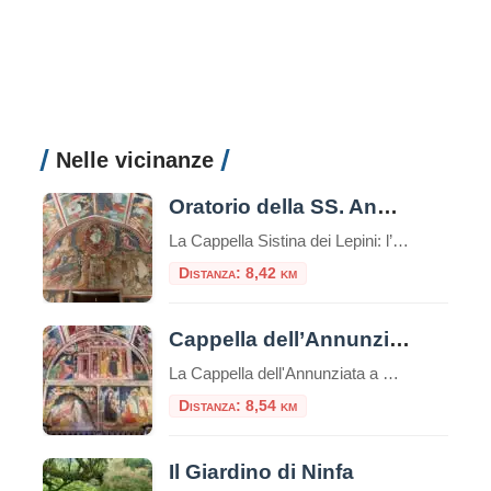
Nelle vicinanze
Oratorio della SS. Annunziata a Cori
La Cappella Sistina dei Lepini: l’Oratorio dell’Annunziata a Cori, un gioiello segreto del ‘400 Nascosta tra gli uliveti che circondano Cori, quella che lo storico Gregorovius descrisse come “una piramide di case sopra un monte”, si cela una delle scoperte artistiche più sorprendenti del Lazio: l’Oratorio della Santissima Annunziata. Non lasciatevi ingannare dall’esterno semplice e […]
Distanza: 8,42 km
Cappella dell’Annunziata a Cori
La Cappella dell'Annunziata a Cori è uno splendido esempio di architettura e arte barocca.
Distanza: 8,54 km
Il Giardino di Ninfa