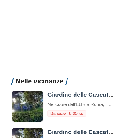
Nelle vicinanze
Giardino delle Cascate a Roma
Nel cuore dell’EUR a Roma, il Giardino delle Cascate, è un’area verde di circa 42.000 mq. Inaugurata nel 1961 è un giardino con cascate, piante, fontane, vasche, salti e getti d’acqua nato dal disegno dell’architetto Raffaele De Vico. Il Giardino delle Cascate fa parte del Parco Centrale del Lago, che si sviluppa su una superficie […]
Distanza: 0,25 km
Giardino delle Cascate all’EUR