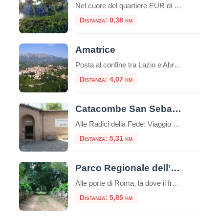
Nel cuore del quartiere EUR di Roma, nascosto tra imponenti edifici e ampie strade, si trova un piccolo gioiello di tranquillità e bellezza: il Giardino delle Cascate. Questo angolo verde, affacciato sul Laghetto dell’EUR, è un esempio perfetto di fusione tra natura e ingegneria, un’oasi di pace che offre un’esperienza sensoriale unica tra il suono […]
Distanza: 0,38 km
Amatrice
Posta al confine tra Lazio e Abruzzo, si trova Amatrice (955 s.l.m.). Il territorio si articola in un altipiano centrale, tra i 900 e i 1000 metri, ospitante il lago Scandarello e le numerose frazioni che le fanno da contorno.
Distanza: 4,07 km
Catacombe San Sebastiano
Alle Radici della Fede: Viaggio nelle Catacombe di San Sebastiano sull’Appia Antica Immerse nel verde suggestivo della Via Appia Antica, le Catacombe di San Sebastiano rappresentano una delle testimonianze più affascinanti e stratificate della Roma cristiana e pagana. Questo luogo non è solo un cimitero sotterraneo, ma uno scrigno di storia che custodisce la memoria […]
Distanza: 5,31 km
Parco Regionale dell’Appia Antica
Alle porte di Roma, là dove il fragore della metropoli si attenua fino a diventare un eco lontano, si estende un territorio che è molto più di un semplice spazio verde. È un santuario di memorie, un corridoio ecologico e un capolavoro paesaggistico unico al mondo: il Parco Regionale dell’Appia Antica. Esteso su oltre 4.500 […]
Distanza: 5,85 km