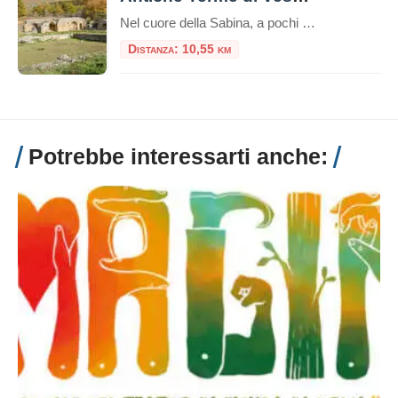
Nel cuore della Sabina, a pochi chilometri da Cittaducale in provincia di Rieti, si celano i resti di un passato glorioso: le Antiche Terme di Vespasiano. Questo suggestivo sito archeologico, immerso in un paesaggio che conserva ancora il fascino dell’antica campagna romana, testimonia la profonda connessione tra l’Impero Romano e le benefiche acque sorgive del […]
Distanza: 10,55 km
Potrebbe interessarti anche: