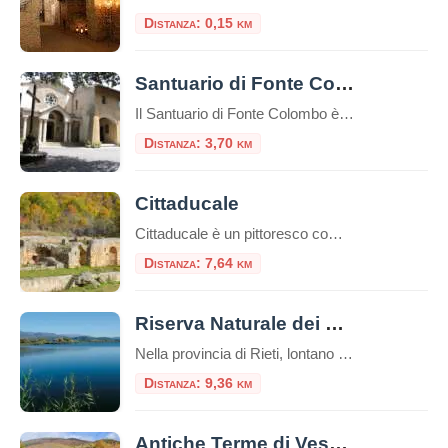
Distanza: 0,15 km
Santuario di Fonte Colombo
Il Santuario di Fonte Colombo è un luogo di grande importanza storica e religiosa situato nei pressi di Rieti, nella regione del Lazio, in Italia. Il santuario è dedicato a San Francesco d’Assisi, fondatore dell’ordine francescano. Il santuario è considerato il Sinai francescano. Qui tutto è sacro: gli edifici e il bosco stesso, perché racchiude […]
Distanza: 3,70 km
Cittaducale
Cittaducale è un pittoresco comune situato nella provincia di Rieti, nella regione del Lazio, in Italia. Cittaducale venne fondata nel 1308 da Carlo II d’Angiò, presso il confine settentrionale del Regno di Napoli. Il paese deve il suo nome al duca di Calabria Roberto, figlio di Carlo lo Zoppo. Cittaducale è ricca di edifici storici, […]
Distanza: 7,64 km
Riserva Naturale dei Laghi Lungo e Ripasottile
Nella provincia di Rieti, lontano dal caos delle grandi città e immerso nel cuore della Sabina, si trova un luogo incantevole e ancora poco conosciuto: la Riserva Naturale dei Laghi Lungo e Ripasottile. Questa area protetta, istituita nel 1985, è un vero e proprio paradiso per gli amanti della natura, del birdwatching e della tranquillità. Con […]
Distanza: 9,36 km
Antiche Terme di Vespasiano a Cittaducale