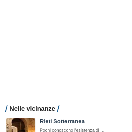
Nelle vicinanze
Rieti Sotterranea
Pochi conoscono l’esistenza di ampi ambienti che inglobano vestigia romane sotto l’odierna via Roma a Rieti. E questo non sorprende se si considera che fino a pochi anni fa, i primi a non saperlo erano i reatini stessi. Le cose fortunatamente sono cambiate, ma ancor