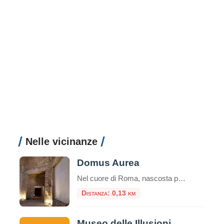
Nelle vicinanze
Domus Aurea
Nel cuore di Roma, nascosta per secoli sotto le fondamenta di monumenti successivi, giace una delle residenze più stravaganti e controverse mai costruite: la Domus Aurea, la Casa Dorata dell’imperatore Nerone. Più che un palazzo, fu un’utopia personale, un complesso colossale che ridefinì il concetto di lusso imperiale. Oggi, visitarla non è come entrare in […]
Distanza: 0,13 km
Museo delle Illusioni