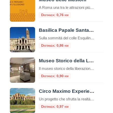
A Roma una tra le attrazioni più insolite, divertenti e interessanti del mondo: il Museo delle Illusioni. Dal 12 novembre la venue internazionale sarà aperta al pubblico della capitale, in via Merulana 17. Roma è infatti la 38° città nel mondo – la seconda in Italia dopo Milano – ad avere una sede del museo interattivo […]
Distanza: 0,76 km
Basilica Papale Santa Maria Maggiore
Sulla sommità del colle Esquilino sorge la Basilica di Santa Maria Maggiore (o Basilica Liberiana), una delle quattro basiliche papali di Roma. Secondo la leggenda papa Liberio costruì una chiesa nel luogo, in cui, nella notte tra il 4 ed il 5 agosto del 358, sarebbe apparsa la neve sul colle dell’Esquilino, un evento miracoloso […]
Distanza: 0,86 km
Museo Storico della Liberazione
Il museo storico della liberazione a Roma è un luogo di memoria e testimonianza della lotta per la libertà e la democrazia durante il periodo dell’occupazione nazista nella capitale italiana. Questa struttura è stata inaugurata nel 1955 e si trova nel cuore del quartiere Esquilino, nel centro storico della città. Appena entrati nel museo, ci […]
Distanza: 0,90 km
Circo Maximo Experience, l’età imperiale rivive con la realtà virtuale
Un progetto che sfrutta la realtà virtuale e aumentata per trasportare i viaggiatori nel vivo dell’età imperiale: Circo Maximo Experience è una delle proposte più interessanti da trovare nella Capitale, un’occasione per visitare l’area attraversandone le diverse fasi storiche. Ecco come funziona la visita e quali sono i costi. Nuove opportunità per il turismo con […]
Distanza: 0,97 km