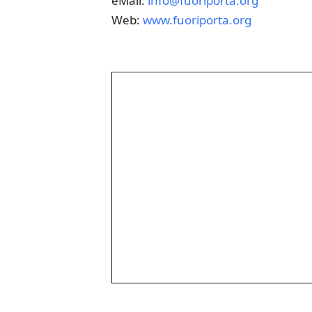
eMail:
info@fuoriporta.org
Web:
www.fuoriporta.org