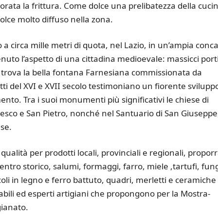
rata la frittura. Come dolce una prelibatezza della cuci
olce molto diffuso nella zona.
a circa mille metri di quota, nel Lazio, in un’ampia conc
nuto l’aspetto di una cittadina medioevale: massicci porti
 si trova la bella fontana Farnesiana commissionata da
tti del XVI e XVII secolo testimoniano un fiorente svilupp
to. Tra i suoi monumenti più significativi le chiese di
cesco e San Pietro, nonché nel Santuario di San Giuseppe
ese.
alità per prodotti locali, provinciali e regionali, propor
entro storico, salumi, formaggi, farro, miele ,tartufi, fun
oli in legno e ferro battuto, quadri, merletti e ceramiche
abili ed esperti artigiani che propongono per la Mostra-
gianato.