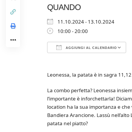
QUANDO
11.10.2024 - 13.10.2024
10:00 - 20:00
AGGIUNGI AL CALENDARIO
Download ICS
Google Calendar
iCalendar
Office 365
Outloo
Leonessa, la patata è in sagra 11,12
La combo perfetta? Leonessa insieme a
l’importante è inforchettarla! Dici
location ha la sua importanza e che 
Bandiera Arancione. Lassù nell’alto La
patata nel piatto?