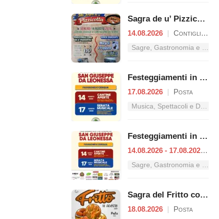
Sagra de u’ Pizzicottu
14.08.2026
|
Contigliano
Sagre, Gastronomia e Tradizioni nel Lazio
Festeggiamenti in onore di San Giuseppe da Leonessa
17.08.2026
|
Posta
Musica, Spettacoli e Danza nel Lazio
Festeggiamenti in onore di San Giuseppe da Leonessa
14.08.2026 - 17.08.2026
|
P
a
Sagre, Gastronomia e Tradizioni nel Lazio
Sagra del Fritto con la "Cena con Delitto"
18.08.2026
|
Posta