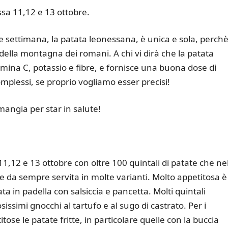
ssa 11,12 e 13 ottobre.
ne settimana, la patata leonessana, è unica e sola, perchè
 della montagna dei romani. A chi vi dirà che la patata
tamina C, potassio e fibre, e fornisce una buona dose di
mplessi, se proprio vogliamo esser precisi!
mangia per star in salute!
’11,12 e 13 ottobre con oltre 100 quintali di patate che ne
e da sempre servita in molte varianti. Molto appetitosa è
ata in padella con salsiccia e pancetta. Molti quintali
issimi gnocchi al tartufo e al sugo di castrato. Per i
tose le patate fritte, in particolare quelle con la buccia