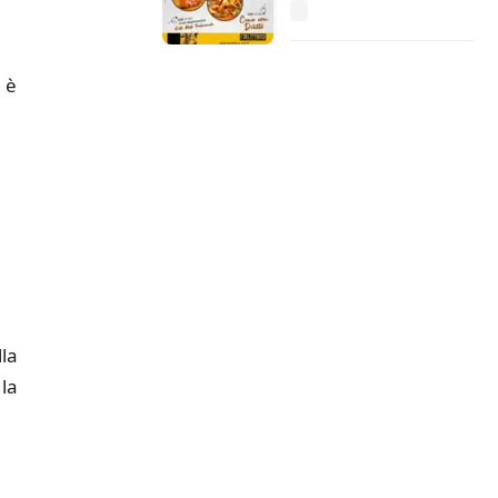
 è
lla
 la