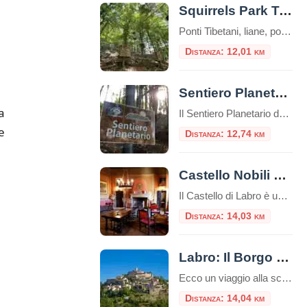
Squirrels Park Terminillo
Ponti Tibetani, liane, ponti nepalesi e passerelle di tronchi che disegnano percorsi avventurosi tra i faggi. Il Parco Avventura è un’esperienza di totale immersione nella natura, nella bellezza del bosco, un’emozionante sfida con se stessi, un’esperienza di puro divertimento, in piena sicurezza, con attrezzature DPI (imbraco, longes, moschettoni e casco) e sotto il controllo e […]
Distanza: 12,01 km
Sentiero Planetario del Monte Terminillo
a
Il Sentiero Planetario del Monte Terminillo è un percorso naturalistico tematico lungo 7,7 km, da percorrere a piedi in circa 3 ore. Si trova in provincia di Rieti, nell’Appennino centrale italiano, ed è un percorso escursionistico che ti consente di esplorare la bellezza del monte Terminillo mentre ti immergi nell’astronomia. L’idea del Sentiero del Planetario […]
e
Distanza: 12,74 km
Castello Nobili Vitelleschi o Castello di Labro
Il Castello di Labro è un palazzo nobiliare situato nel comune di Labro, in provincia di Rieti.Questo castello è noto per la vista panoramica spettacolare sulla valle del fiume Nera e sul Lago Piediluco. Storia del Castello In origine l’incastellamento di Labro si componeva di un’imponente torre quadrata sovrastante il borgo, il quale era a […]
Distanza: 14,03 km
Labro: Il Borgo di Pietra Sospeso nel Tempo
Ecco un viaggio alla scoperta di Labro, uno dei borghi meglio conservati e più romantici d’Italia. Arroccato su uno sperone roccioso al confine tra Lazio e Umbria, il borgo di Labro in provincia di Rieti, è una “sentinella” che sorveglia dall’alto lo splendido Lago di Piediluco. Labro è un labirinto verticale. Interamente costruito in pietra […]
Distanza: 14,04 km