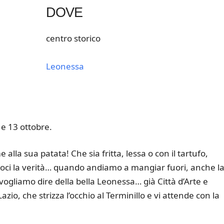
DOVE
centro storico
Leonessa
k Live
 e 13 ottobre.
lla sua patata! Che sia fritta, lessa o con il tartufo,
amoci la verità… quando andiamo a mangiar fuori, anche l
vogliamo dire della bella Leonessa… già Città d’Arte e
zio, che strizza l’occhio al Terminillo e vi attende con la