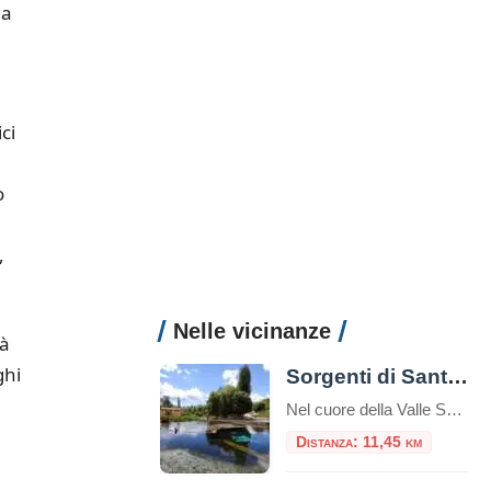
na
a
ci
o
,
Nelle vicinanze
rà
ghi
Sorgenti di Santa Susanna
Nel cuore della Valle Santa, le Sorgenti di Santa Susanna si trovano in località Piedicolle nel comune di Rivodutri, in provincia di Rieti.Fanno parte della Riserva naturale dei Laghi Lungo e RipasottileÈ una delle sorgenti più grandi d’Europa, con una portata d’acqua di 5000 litri al secondo e con la temperatura dell’acqua che si aggira […]
Distanza: 11,45 km