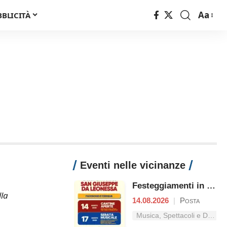
Aa
BBLICITÀ
Font
Resizer
Eventi nelle vicinanze
Festeggiamenti in onore di San Giuseppe da Leonessa
lla
14.08.2026
|
Posta
Musica, Spettacoli e Danza nel Lazio