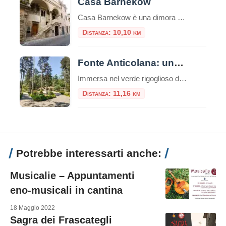
Casa Barnekow
Casa Barnekow è una dimora storica di Anagni.Si trova di fronte alla chiesa di Sant’Andrea.L’edificio, edificato sotto il pontificato del Papa anagnino Gregorio IX, è un esempio unico di architettura medioevale. Storia di Casa Barnekow Un documento del 1280 fa risalire la prima prorietà della dimora ad un certo Stefano Thomasi de Cinzio.Tuttavia, successivamente, altri […]
Distanza: 10,10 km
Fonte Anticolana: una parentesi di benessere tra la natura e storia
Immersa nel verde rigoglioso del Lazio, la Fonte Anticolana di Fiuggi rappresenta un connubio perfetto tra benessere termale, natura incontaminata e intrattenimento. Se la vicina Fonte Bonifacio VIII è storicamente consacrata alla cura del corpo e alla sacralità della tradizione, la Fonte Anticolana (conosciuta anche come “Fonte Nuova”) si presenta come il polmone verde e […]
Distanza: 11,16 km
Potrebbe interessarti anche:
Musicalie – Appuntamenti
eno-musicali in cantina
18 Maggio 2022
Sagra dei Frascategli