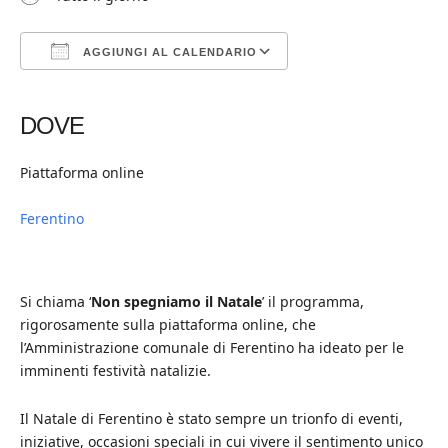
AGGIUNGI AL CALENDARIO
Download ICS
Google Calendar
iCalendar
Office 365
Outlook Live
DOVE
Piattaforma online
Ferentino
Si chiama ‘
Non spegniamo il Natale
’ il programma,
rigorosamente sulla piattaforma online, che
l’Amministrazione comunale di Ferentino ha ideato per le
imminenti festività natalizie.
Il Natale di Ferentino è stato sempre un trionfo di eventi,
iniziative, occasioni speciali in cui vivere il sentimento unico