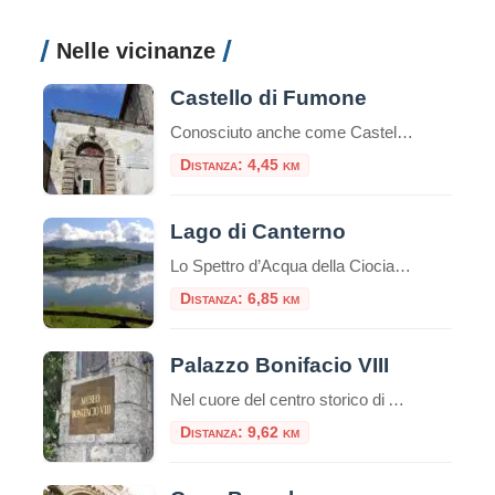
Nelle vicinanze
Castello di Fumone
Conosciuto anche come Castello Longhi-De Paolis il Castello di Fumone si trova ad una altezza di 800 mt, al centro del paese di Fumone. Il Castello è famoso per essere stata la prigione di Celestino V, nonché il luogo della sua morte, e per ospi
Distanza: 4,45 km
Lago di Canterno
Lo Spettro d’Acqua della Ciociaria che Appare e Scompare Nel cuore pulsante della Ciociaria, incastonato tra i profili sinuosi dei Monti Ernici, sorge il Lago di Canterno, uno specchio d’acqua che custodisce un’anima tanto affascinante quanto misteriosa. Non è un lago come gli altri: la sua fama di “lago fantasma” lo precede, un luogo dove […]
Distanza: 6,85 km
Palazzo Bonifacio VIII
Nel cuore del centro storico di Anagni, la città dei Papi, sorge un edificio che ha segnato la storia della Chiesa e dell’Europa medievale: Palazzo Bonifacio VIII. Questo palazzo, un tempo residenza papale, è diventato celebre per un episodio che ha scosso la cristianità: lo Schiaffo di Anagni. Un po’ di storia Il palazzo risale […]
Distanza: 9,62 km