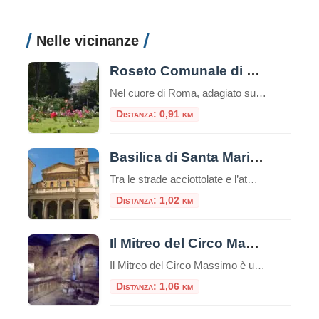
Nelle vicinanze
Roseto Comunale di Roma
Nel cuore di Roma, adagiato sulle dolci pendici del colle Aventino, si nasconde un gioiello di rara bellezza: il Roseto Comunale. Lontano dal trambusto del centro, questo incantevole giardino offre una vista mozzafiato che spazia dal Circo Massimo ai resti del Palatino, regalando un’esperienza sensoriale unica tra i profumi e i colori di oltre mille […]
Distanza: 0,91 km
Basilica di Santa Maria in Trastevere
Tra le strade acciottolate e l’atmosfera bohémienne del quartiere Trastevere, sorge una delle più antiche e affascinanti chiese di Roma: la Basilica di Santa Maria in Trastevere. Un luogo che unisce spiritualità, storia e bellezza artistica in un unico colpo d’occhio. Un’antichità che affascina Secondo la tradizione, la basilica fu fondata nel III secolo d.C. […]
Distanza: 1,02 km
Il Mitreo del Circo Massimo
Il Mitreo del Circo Massimo è un sito archeologico situato a Roma, nei pressi del Circo Massimo, che rappresenta un antico santuario dedicato al culto di Mitra.Questo sito è una delle testimonianze più significative dell’antica religione del Mitraismo, una misteriosa religione orientale che si diffuse ampiamente nell’Impero Romano tra il I e il IV secolo […]
Distanza: 1,06 km