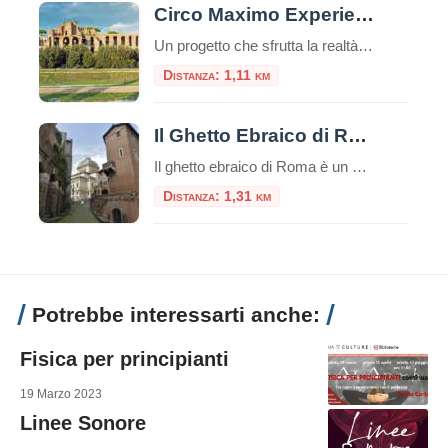
Circo Maximo Experience, l’età imperiale rivive con la realtà virtuale
Un progetto che sfrutta la realtà virtuale e aumentata per trasportare i viaggiatori nel vivo dell’età imperiale: Circo Maximo Experience è una delle proposte più interessanti da trovare nella Capitale, un’occasione per visitare l’area attraversandone le diverse fasi storiche. Ecco come funziona la visita e quali sono i costi. Nuove opportunità per il turismo con […]
Distanza: 1,11 km
Il Ghetto Ebraico di Roma
Il ghetto ebraico di Roma è un piccolo quartiere delimitato dal Tevere da una parte e da Piazza Venezia dall’altra, è una zona ricca di storia e cultura e offre diverse attrazioni e luoghi da visitare e numerosi ristorantini tipici.Questo ghetto è stato uno dei primi ghetti istituiti in Europa e ha avuto un impatto […]
Distanza: 1,31 km
Potrebbe interessarti anche:
Fisica per principianti
19 Marzo 2023
Linee Sonore