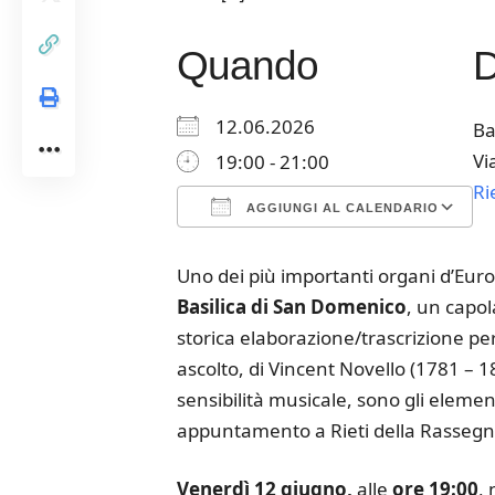
Quando
12.06.2026
Ba
Vi
19:00 - 21:00
Ri
AGGIUNGI AL CALENDARIO
Download ICS
Google Calendar
iCalendar
Office 365
Outloo
Uno dei più importanti organi d’Euro
Basilica di San Domenico
, un capol
storica elaborazione/trascrizione per
ascolto, di Vincent Novello (1781 – 
sensibilità musicale, sono gli elemen
appuntamento a Rieti della Rassegna
Venerdì 12 giugno,
alle
ore 19:00
, 