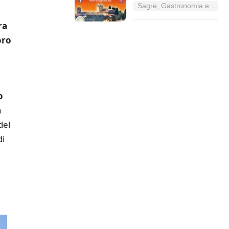
Sagre, Gastronomia e Tradizioni nel Lazio
ra
oro
o
à
del
di