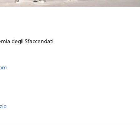
emia degli Sfaccendati
com
zio