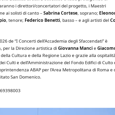
nno i direttori/concertatori del progetto, i Maestri
me ai solisti di canto –
Sabrina Cortese
, soprano;
Eleono
pio
, tenore;
Federico Benetti
, basso – e agli artisti del
C
026 de “I Concerti dell’Accademia degli Sfaccendati” è
per la Direzione artistica di
Giovanna Manci
e
Giacom
 della Cultura e della Regione Lazio e grazie alla ospitalit
dei Culti e dell’Amministrazione del Fondo Edifici di Culto 
 Soprintendenza ABAP per l’Area Metropolitana di Roma e 
omitato San Domenico.
 069398003