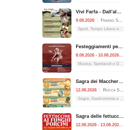
Vivi Farfa - Dall'alba al tramonto
9.08.2026
|
Frasso Sabino
Sport, Tempo Libero e Divertimento nel Lazio
Festeggiamenti per San Michele Arcangelo
8.08.2026 - 10.08.2026
|
Pe
Musica, Spettacoli e Danza nel Lazio
Sagra dei Maccheroni a Fezze
12.08.2026
|
Rocca Sinibalda
Sagre, Gastronomia e Tradizioni nel Lazio
Sagra delle fettuccine ai funghi porcini
12.08.2026 - 13.08.2026
|
C