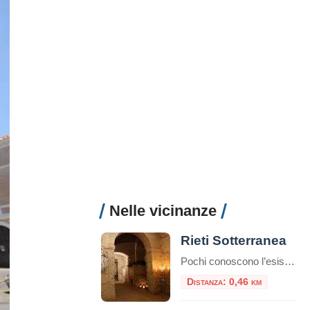
Nelle vicinanze
Rieti Sotterranea
Pochi conoscono l’esistenza di ampi ambienti che inglobano vestigia romane sotto l’odierna via Roma a Rieti. E questo non sorprende se si considera che fino a pochi anni fa, i primi a non saperlo erano i reatini stessi. Le cose fortunatamente sono cambiate, ma ancor
Distanza: 0,46 km