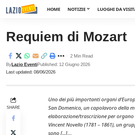
HOME
NOTIZIE
LUOGHI DA VISIT
Requiem di Mozart
2 Min Read
By
Lazio Eventi
Published: 12 Giugno 2026
Last updated: 08/06/2026
Uno dei più importanti organi d’Europ
San Domenico, un capolavoro della mus
SHARE
elaborazione/trascrizione per organo de
Vincent Novello (1781 – 1861), un grupp
sono [...]
...