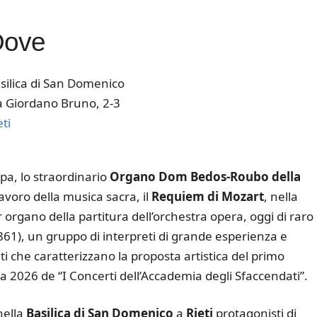
Dove
silica di San Domenico
a Giordano Bruno, 2-3
eti
k Live
pa, lo straordinario
Organo Dom Bedos-Roubo della
avoro della musica sacra, il
Requiem di Mozart
, nella
 organo della partitura dell’orchestra opera, oggi di raro
1861), un gruppo di interpreti di grande esperienza e
ti che caratterizzano la proposta artistica del primo
 2026 de “I Concerti dell’Accademia degli Sfaccendati”.
nella
Basilica di San Domenico
a
Rieti
protagonisti di