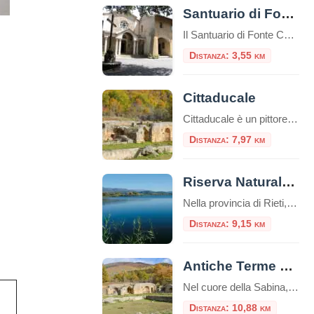
Santuario di Fonte Colombo
Il Santuario di Fonte Colombo è un luogo di grande importanza storica e religiosa situato nei pressi di Rieti, nella regione del Lazio, in Italia. Il santuario è dedicato a San Francesco d’Assisi, fondatore dell’ordine francescano. Il santuario è considerato il Sinai francescano. Qui tutto è sacro: gli edifici e il bosco stesso, perché racchiude […]
Distanza: 3,55 km
Cittaducale
Cittaducale è un pittoresco comune situato nella provincia di Rieti, nella regione del Lazio, in Italia. Cittaducale venne fondata nel 1308 da Carlo II d’Angiò, presso il confine settentrionale del Regno di Napoli. Il paese deve il suo nome al duca di Calabria Roberto, figlio di Carlo lo Zoppo. Cittaducale è ricca di edifici storici, […]
Distanza: 7,97 km
Riserva Naturale dei Laghi Lungo e Ripasottile
Nella provincia di Rieti, lontano dal caos delle grandi città e immerso nel cuore della Sabina, si trova un luogo incantevole e ancora poco conosciuto: la Riserva Naturale dei Laghi Lungo e Ripasottile. Questa area protetta, istituita nel 1985, è un vero e proprio paradiso per gli amanti della natura, del birdwatching e della tranquillità. Con […]
Distanza: 9,15 km
Antiche Terme di Vespasiano a Cittaducale
Nel cuore della Sabina, a pochi chilometri da Cittaducale in provincia di Rieti, si celano i resti di un passato glorioso: le Antiche Terme di Vespasiano. Questo suggestivo sito archeologico, immerso in un paesaggio che conserva ancora il fascino dell’antica campagna romana, testimonia la profonda connessione tra l’Impero Romano e le benefiche acque sorgive del […]
Distanza: 10,88 km