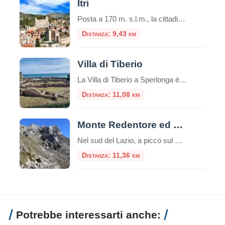
Itri
Posta a 170 m. s.l.m., la cittadina di Itri sorge in una caratteristica vallata tra le falde occidentali dei monti Aurunci (passo di San Donato), a soli 8 km dalla costa. Castello di Itri Si trova lungo il percorso della via Appia, tra Fondi (co
Distanza: 9,43 km
Villa di Tiberio
La Villa di Tiberio a Sperlonga è uno dei più affascinanti esempi di residenza imperiale romana sulla costa tirrenica. Situata nel comune di Sperlonga, in provincia di Latina, la villa si affaccia sul mare e rappresenta uno squarcio della vita privata dell’imperatore Tiberio. Origini e Struttura della Villa La villa, costruita nel I secolo a.C., […]
Distanza: 11,08 km
Monte Redentore ed Eremo di San Michele
Nel sud del Lazio, a picco sul Golfo di Gaeta, si erge il Monte Redentore, una delle cime più suggestive e panoramiche dei Monti Aurunci. A 1252 metri di altitudine, questa montagna, che in realtà è una spalla del più imponente Monte Altino, offre un’esperienza indimenticabile che unisce trekking, spiritualità e paesaggi mozzafiato, rendendola una […]
Distanza: 11,36 km
Potrebbe interessarti anche: