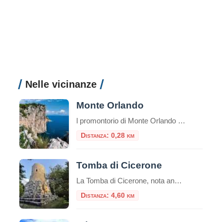
Nelle vicinanze
Monte Orlando
l promontorio di Monte Orlando (171 m) è il prolungamento verso il mare del sistema montuoso degli Aurunci, costituito quasi esclusivamente da calcari meso-cenozoici (190-25 milioni di anni). Nell’area del parco si rinvengono molti fenomeni caratteristici di questi territori come terre rosse, falesie, faglie, grotte, rocce stratificate. In alcuni punti possiamo osservare della terra di […]
Distanza: 0,28 km
Tomba di Cicerone
La Tomba di Cicerone, nota anche come Mausoleo di Cicerone o Sepolcro di Cicerone in italiano, è il luogo di sepoltura del famoso oratore e filosofo romano Marco Tullio Cicerone.Cicerone è noto per essere stato uno degli oratori più influenti della Roma antica e una figura di spicco nella politica romana durante gli ultimi anni […]
Distanza: 4,60 km