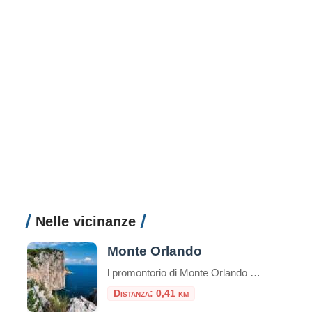
Nelle vicinanze
Monte Orlando
l promontorio di Monte Orlando (171 m) è il prolungamento verso il mare del sistema montuoso degli Aurunci, costituito quasi esclusivamente da calcari meso-cenozoici (190-25 milioni di anni). Nell’area del parco si rinvengono molti fenomeni caratteristici di questi territori come terre rosse, falesie, faglie, grotte, rocce stratificate. In alcuni punti possiamo osservare della terra di […]
Distanza: 0,41 km