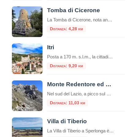
Tomba di Cicerone
La Tomba di Cicerone, nota anche come Mausoleo di Cicerone o Sepolcro di Cicerone in italiano, è il luogo di sepoltura del famoso oratore e filosofo romano Marco Tullio Cicerone.Cicerone è noto per essere stato uno degli oratori più influenti della Roma antica e una figura di spicco nella politica romana durante gli ultimi anni […]
Distanza: 4,28 km
Itri
Posta a 170 m. s.l.m., la cittadina di Itri sorge in una caratteristica vallata tra le falde occidentali dei monti Aurunci (passo di San Donato), a soli 8 km dalla costa. Castello di Itri Si trova lungo il percorso della via Appia, tra Fondi (co
Distanza: 9,20 km
Monte Redentore ed Eremo di San Michele
Nel sud del Lazio, a picco sul Golfo di Gaeta, si erge il Monte Redentore, una delle cime più suggestive e panoramiche dei Monti Aurunci. A 1252 metri di altitudine, questa montagna, che in realtà è una spalla del più imponente Monte Altino, offre un’esperienza indimenticabile che unisce trekking, spiritualità e paesaggi mozzafiato, rendendola una […]
Distanza: 11,03 km
Villa di Tiberio
La Villa di Tiberio a Sperlonga è uno dei più affascinanti esempi di residenza imperiale romana sulla costa tirrenica. Situata nel comune di Sperlonga, in provincia di Latina, la villa si affaccia sul mare e rappresenta uno squarcio della vita privata dell’imperatore Tiberio. Origini e Struttura della Villa La villa, costruita nel I secolo a.C., […]