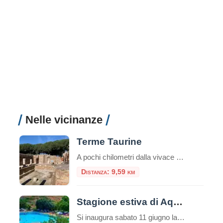
Nelle vicinanze
Terme Taurine
A pochi chilometri dalla vivace città portuale di Civitavecchia, su una verdeggiante collina che domina il Tirreno, sorge uno dei complessi termali romani più affascinanti e meglio conservati dell’Etruria meridionale: l’Area Archeologica delle Terme Taurine, conosciute anche come Terme di Traiano. Questo sito non è solo un complesso di antiche rovine, ma una vera e […]
Distanza: 9,59 km
Stagione estiva di Aquafelix
Si inaugura sabato 11 giugno la nuova stagione di Aquafelix a Civitavecchia, il più grande Parco aquatico del Centro Italia, tra i 10 più belli nel Paese. Tante le attività in programma per una estate che si annuncia piena di eventi, con particolare attenzione alle famiglie e al divertimento dei bambini. Tra gli appuntamenti in […]