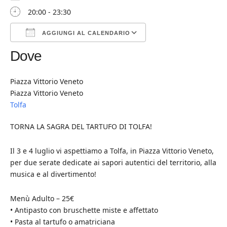
20:00 - 23:30
AGGIUNGI AL CALENDARIO
Dove
Download ICS
Google Calendar
iCalendar
Office 365
Outlook Live
Piazza Vittorio Veneto
Piazza Vittorio Veneto
Tolfa
TORNA LA SAGRA DEL TARTUFO DI TOLFA!
Il 3 e 4 luglio vi aspettiamo a Tolfa, in Piazza Vittorio Veneto,
per due serate dedicate ai sapori autentici del territorio, alla
musica e al divertimento!
Menù Adulto – 25€
• Antipasto con bruschette miste e affettato
• Pasta al tartufo o amatriciana