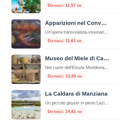
Distanza: 11,57 km
Apparizioni nel Convento di San Bonaventura a Monterano
Un’opera transrealista-visionaria di Francesco Guadagnuolo ambientata nella provincia di Roma, mette in corrispondenza Monterano con il mistero del Convento di San Bonaventura, la bellissima facciata della Chiesa con la fontana ottagonale opere del Bernini. La Tuscia è un territorio arcaico, pieno di storia, memorie e narrazioni tradizionali, ricche di attrattive e misteri che avvolgono gli ambienti e le strutture della […]
Distanza: 11,63 km
Museo del Miele di Canale Monterano
Nel cuore dell’Etruria Meridionale, a poca distanza da Roma e a ridosso dell’incantevole Riserva Naturale di Monterano, sorge un piccolo scrigno di cultura materiale e biodiversità: il Museo del Miele di Canale Monterano. Nato dalla passione e dalla lungimiranza dell’Associazione Monterano Apicoltori APS, questo spazio espositivo non è soltanto un luogo in cui si conserva […]
Distanza: 13,59 km
La Caldara di Manziana
Un piccolo geyser in pieno Lazio La “callara” è il nome che viene dato, nel dialetto di queste zone a nord di Roma, alla Caldara di Manziana. Terra vulcanica, come ci ricordano anche le vicine solfatare della Macchia Grande e di Monterano e terra dell’antico vulcano Sabatino di cui restano testimonianza le terme di Stigliano, […]
Distanza: 14,61 km