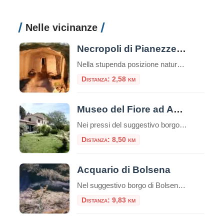
Nelle vicinanze
Necropoli di Pianezze e Centocamere
Nella stupenda posizione naturalistica del Lago di Bolsena, si erge la Necropoli di Centocamere a Grotte di Castro. Questo sito archeologico è uno dei tesori dell’Etruria, le cui tracce sono ancora oggi presenti in tutto il territorio. Le tombe della Necropoli sono state scavate nella roccia tufacea e risalgono al periodo tra il VI e […]
Distanza: 2,58 km
Museo del Fiore ad Acquapendente
Nei pressi del suggestivo borgo di Torre Alfina si trova il Museo del Fiore, all’interno della Riserva Naturale Monte Rufeno. Il Museo del Fiore sviluppato intorno al mondo del fiore e dedicato alla biodiversità del territorio è un museo interattivo e multimediale. All’interno del museo potrete scoprire, in modo divertente ed interattivo, la natura, le […]
Distanza: 8,50 km
Acquario di Bolsena
Nel suggestivo borgo di Bolsena, sulle sponde dell’omonimo lago vulcanico, si nasconde una delle attrazioni più affascinanti e uniche della Tuscia: l’Acquario di Bolsena. Questa moderna struttura museale, inaugurata nel maggio 2011, offre ai visitatori un’esperienza immersiva nel mondo delle acque interne del territorio laziale, in una cornice storica di eccezionale bellezza. Una Location Unica: […]
Distanza: 9,83 km