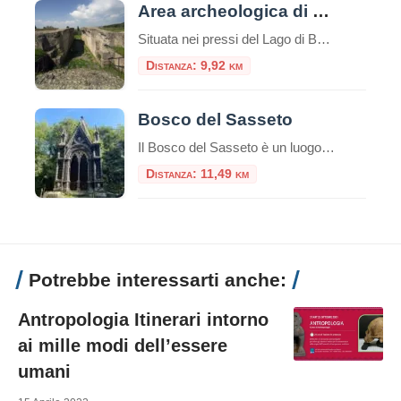
Area archeologica di Volsinii
Situata nei pressi del Lago di Bolsena, l’area archeologica di Volsinii rappresenta una delle più affascinanti testimonianze della civiltà etrusca e del successivo periodo romano. L’antica città di Volsinii, nota anche come Volsinii Veteres, fu un importante centro etrusco e un fulcro culturale e politico dell’Etruria, prima di essere conquistata e rifondata dai Romani nel […]
Distanza: 9,92 km
Bosco del Sasseto
Il Bosco del Sasseto è un luogo incantevole situato vicino a Torre Alfina, nel comune di Acquapendente, nella provincia di Viterbo, nel Lazio. È spesso descritto come un “bosco fatato” per la sua atmosfera magica e incantata, caratterizzata da una vegetazione lussureggiante, antichi alberi secolari, e un sottobosco ricco di muschi e felci. Ecco alcune […]
Distanza: 11,49 km
Potrebbe interessarti anche:
Antropologia Itinerari intorno
ai mille modi dell’essere
umani