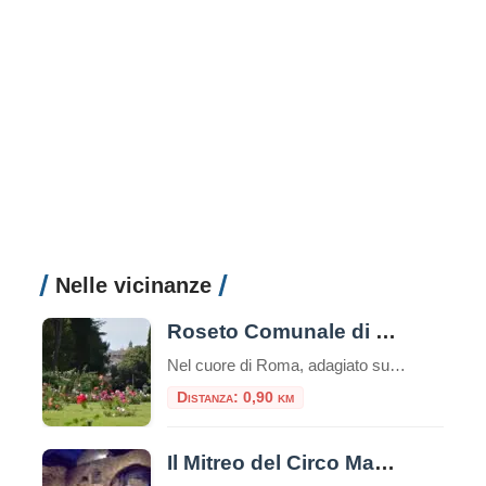
Nelle vicinanze
Roseto Comunale di Roma
Nel cuore di Roma, adagiato sulle dolci pendici del colle Aventino, si nasconde un gioiello di rara bellezza: il Roseto Comunale. Lontano dal trambusto del centro, questo incantevole giardino offre una vista mozzafiato che spazia dal Circo Massimo ai resti del Palatino, regalando un’esperienza sensoriale unica tra i profumi e i colori di oltre mille […]
Distanza: 0,90 km
Il Mitreo del Circo Massimo