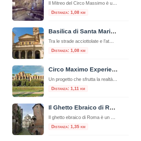
Il Mitreo del Circo Massimo è un sito archeologico situato a Roma, nei pressi del Circo Massimo, che rappresenta un antico santuario dedicato al culto di Mitra.Questo sito è una delle testimonianze più significative dell’antica religione del Mitraismo, una misteriosa religione orientale che si diffuse ampiamente nell’Impero Romano tra il I e il IV secolo […]
Distanza: 1,08 km
Basilica di Santa Maria in Trastevere
Tra le strade acciottolate e l’atmosfera bohémienne del quartiere Trastevere, sorge una delle più antiche e affascinanti chiese di Roma: la Basilica di Santa Maria in Trastevere. Un luogo che unisce spiritualità, storia e bellezza artistica in un unico colpo d’occhio. Un’antichità che affascina Secondo la tradizione, la basilica fu fondata nel III secolo d.C. […]
Distanza: 1,08 km
Circo Maximo Experience, l’età imperiale rivive con la realtà virtuale
Un progetto che sfrutta la realtà virtuale e aumentata per trasportare i viaggiatori nel vivo dell’età imperiale: Circo Maximo Experience è una delle proposte più interessanti da trovare nella Capitale, un’occasione per visitare l’area attraversandone le diverse fasi storiche. Ecco come funziona la visita e quali sono i costi. Nuove opportunità per il turismo con […]
Distanza: 1,11 km
Il Ghetto Ebraico di Roma
Il ghetto ebraico di Roma è un piccolo quartiere delimitato dal Tevere da una parte e da Piazza Venezia dall’altra, è una zona ricca di storia e cultura e offre diverse attrazioni e luoghi da visitare e numerosi ristorantini tipici.Questo ghetto è stato uno dei primi ghetti istituiti in Europa e ha avuto un impatto […]
Distanza: 1,35 km