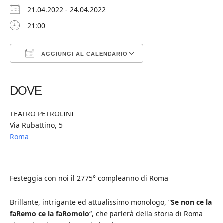
21.04.2022 - 24.04.2022
21:00
AGGIUNGI AL CALENDARIO
Download ICS
Google Calendar
iCalendar
Office 365
Outlook Live
DOVE
TEATRO PETROLINI
Via Rubattino, 5
Roma
Festeggia con noi il 2775° compleanno di Roma
Brillante, intrigante ed attualissimo monologo, “
Se non ce la
faRemo ce la faRomolo
“, che parlerà della storia di Roma