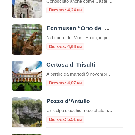
Conosciuto anche come Castello Longhi-De Paolis il Castello di Fumone si trova ad una altezza di 800 mt, al centro del paese di Fumone. Il Castello è famoso per essere stata la prigione di Celestino V, nonché il luogo della sua morte, e per ospi
Distanza: 4,24 km
Ecomuseo “Orto del Centauro Chirone”
Nel cuore dei Monti Ernici, in provincia di Frosinone, si trova uno dei gioielli più affascinanti del Lazio: l’Ecomuseo “Orto del Centauro Chirone” di Collepardo. Questa particolare forma museale, riconosciuta dalla Regione Lazio e inserita nell’Organizzazione Museale Regionale, non si limita a un semplice edificio, ma abbraccia l’intero territorio comunale, offrendo ai visitatori un’esperienza immersiva […]
Distanza: 4,68 km
Certosa di Trisulti
A partire da martedì 9 novembre 2021 la Certosa di Trisulti, secolare complesso monastico, rientrato nella piena gestione della Direzione Regionale Musei Lazio, tornerà ad essere visitabile. La Certosa sarà aperta tutti i giorni della settimana con ingresso libero; il percorso di visita è assistito da materiali disponibili all’ingresso e nei fine settimana (sabato, domeniche […]
Distanza: 4,97 km
Pozzo d’Antullo
Un colpo d’occhio mozzafiato nel cuore dei Monti Ernici C’è un luogo, nel Lazio più silenzioso e autentico, dove la natura ha deciso di lasciare un segno indelebile. Non un monumento costruito dall’uomo, ma un monumento scavato dal tempo, dall’acqua e da un’antica leggenda: è il Pozzo d’Antullo, spettacolare dolina carsica situata nei pressi di […]
Distanza: 5,51 km