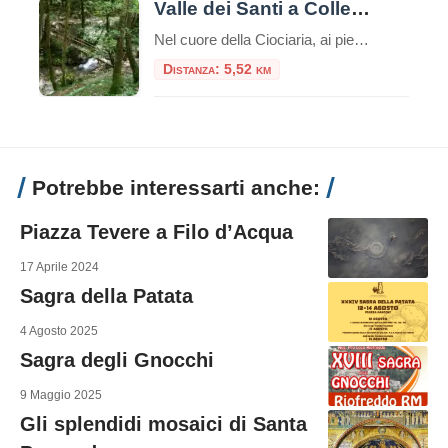
Valle dei Santi a Collepardo: natura, acque e leggende nei Monti Ernici
Nel cuore della Ciociaria, ai piedi dei Monti Ernici e a pochi minuti dall’incantevole borgo delle erbe di Collepardo (FR), si snoda uno degli itinerari naturalistici più affascinanti della provincia di Frosinone: la Valle dei Santi. Il nome Valle dei Santi nasce dall’intreccio tra la storia religiosa del territorio e la suggestione popolare: Questo percorso, […]
Distanza: 5,52 km
Potrebbe interessarti anche:
Piazza Tevere a Filo d’Acqua
17 Aprile 2024
Sagra della Patata
4 Agosto 2025
Sagra degli Gnocchi
9 Maggio 2025
Gli splendidi mosaici di Santa