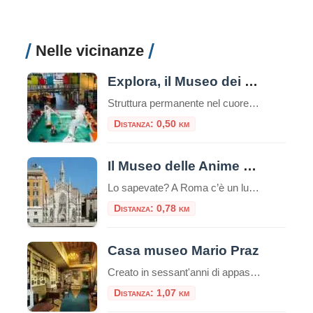
Nelle vicinanze
Explora, il Museo dei Bambini
Struttura permanente nel cuore di Roma, Explora il Museo dei Bambini attiva dal 2001, è dedicata a bambine e bambini da 0 a 11 anni.Da oltre 20 anni, è il punto di riferimento per l’educazione informale e le attività creative per le famiglie, le scuole e il mondo dell’infanzia. Uno spazio in cui l’esplorazione e […]
Distanza: 0,50 km
Il Museo delle Anime del Purgatorio
Lo sapevate? A Roma c’è un luogo unico e inquietante: il Museo delle Anime del Purgatorio. Il museo delle anime del Purgatorio è un’esposizione di documenti e testimonianze allestita in un locale adiacente alla sacrestia della piccola chiesa neogotica del Sacro Cuore del Suffragio a Roma. Tali documenti proverebbero l’esistenza del Purgatorio. La chiesa del […]
Distanza: 0,78 km
Casa museo Mario Praz
Creato in sessant'anni di appassionato collezionismo da Mario Praz (Roma 1896-1982) anglista e critico di levatura internazionale, al Casa Museo Mario Praz si presenta come una dimora nobiliare del secolo XIX. Mario Praz - pescatore, scrittore e
Distanza: 1,07 km