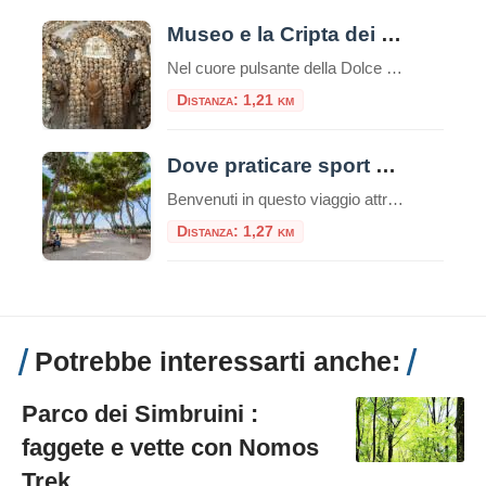
Museo e la Cripta dei Frati Cappuccini
Nel cuore pulsante della Dolce Vita romana, lungo la celebre Via Veneto, si cela un luogo che offre un’esperienza tanto profonda quanto inaspettata, un viaggio che intreccia arte, storia e una potente riflessione sulla vita e la morte. È il Complesso di Santa Maria della Concezione, che ospita il Museo e la Cripta dei Frati […]
Distanza: 1,21 km
Dove praticare sport a Roma: consigli utili e attività da svolgere nella capitale
Benvenuti in questo viaggio attraverso le migliori opportunità per praticare sport nella vivace e storica città di Roma. La Capitale italiana non è solo un tesoro di arte, cultura e gastronomia, ma offre anche numerose possibilità per mantenere uno stile di vita attivo e sano, oltre che ecologico. Che siate residenti o turisti, appassionati di sport all’aria aperta o alla […]
Distanza: 1,27 km
Potrebbe interessarti anche:
Parco dei Simbruini :
faggete e vette con Nomos
Trek