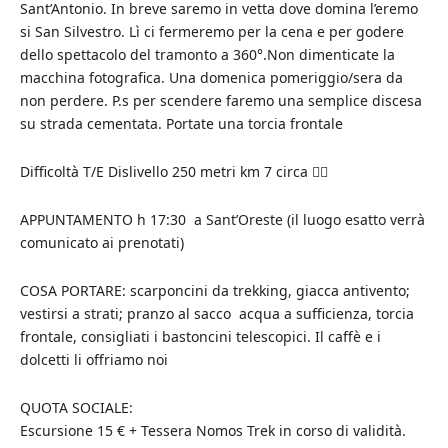
Sant’Antonio. In breve saremo in vetta dove domina l’eremo
si San Silvestro. Lì ci fermeremo per la cena e per godere
dello spettacolo del tramonto a 360°.Non dimenticate la
macchina fotografica. Una domenica pomeriggio/sera da
non perdere. P.s per scendere faremo una semplice discesa
su strada cementata. Portate una torcia frontale
Difficoltà T/E Dislivello 250 metri km 7 circa 🏃‍♂‍
APPUNTAMENTO h 17:30 a Sant’Oreste (il luogo esatto verrà
comunicato ai prenotati)
COSA PORTARE: scarponcini da trekking, giacca antivento;
vestirsi a strati; pranzo al sacco acqua a sufficienza, torcia
frontale, consigliati i bastoncini telescopici. Il caffè e i
dolcetti li offriamo noi
QUOTA SOCIALE:
Escursione 15 € + Tessera Nomos Trek in corso di validità.