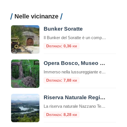
Nelle vicinanze
Bunker Soratte
Il Bunker del Soratte è un complesso di bunker situato sul Monte Soratte, una montagna situata nella regione del Lazio, in Italia. Questo sistema di bunker è stato costruito durante la Seconda Guerra Mondiale e doveva servire come quartier generale avanzato per il regime fascista italiano. Ci troviamo a Sant’Oreste, estrema provincia nord di Roma, […]
Distanza: 0,36 km
Opera Bosco, Museo di Arte nella Natura
Immerso nella lussureggiante e selvaggia Valle del Treja, a pochi passi da uno dei borghi più magici d’Italia, Calcata, sorge un luogo unico dove la creatività umana e la natura dialogano in perfetta armonia: Opera Bosco, Museo di Arte nella Natura. Fondato nel 1996, questo museo a cielo aperto non è una semplice esposizione di […]
Distanza: 7,88 km
Riserva Naturale Regionale Nazzano, Tevere – Farfa
La riserva naturale Nazzano Tevere-Farfa è un'area naturale protetta situata nei comuni di Nazzano, Torrita Tiberina, Montopoli di Sabina, in provincia di Roma.La riserva è stata la prima area naturale protetta istituita dalla Regione Lazio, nel 1
Distanza: 8,28 km