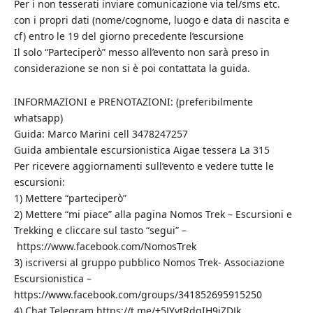
Per i non tesserati inviare comunicazione via tel/sms etc.
con i propri dati (nome/cognome, luogo e data di nascita e
cf) entro le 19 del giorno precedente l’escursione
Il solo “Parteciperò” messo all’evento non sarà preso in
considerazione se non si è poi contattata la guida.
INFORMAZIONI e PRENOTAZIONI: (preferibilmente
whatsapp)
Guida: Marco Marini cell 3478247257
Guida ambientale escursionistica Aigae tessera La 315
Per ricevere aggiornamenti sull’evento e vedere tutte le
escursioni:
1) Mettere “parteciperò”
2) Mettere “mi piace” alla pagina Nomos Trek – Escursioni e
Trekking e cliccare sul tasto “segui” –
https://www.facebook.com/NomosTrek
3) iscriversi al gruppo pubblico Nomos Trek- Associazione
Escursionistica –
https://www.facebook.com/groups/341852695915250
4) Chat Telegram https://t.me/+5JYvtRdqIH9jZDJk