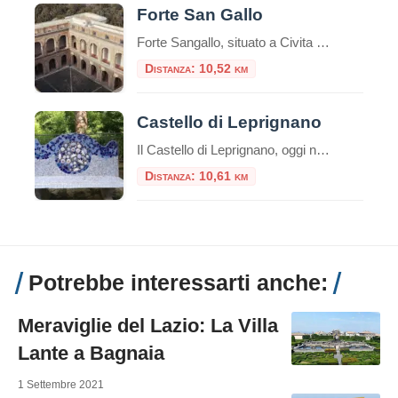
Forte San Gallo
Forte Sangallo, situato a Civita Castellana nella provincia di Viterbo, è una delle più significative testimonianze dell’architettura militare rinascimentale in Italia. Commissionato da papa Alessandro VI Borgia nel 1495, il forte fu progettato da Antonio da Sangallo il Vecchio, esperto in fortificazioni “alla moderna” . Architettura e Funzione La fortezza presenta una pianta pentagonale irregolare, […]
Distanza: 10,52 km
Castello di Leprignano
Il Castello di Leprignano, oggi noto come Palazzo dei Monaci, è un affascinante esempio di architettura medievale situato nel cuore dell’attuale Capena, in provincia di Roma. Le sue origini risalgono all’Alto Medioevo, con la prima menzione storica in una bolla papale di Gregorio VII del 1081, in cui il castello veniva donato ai monaci di […]
Distanza: 10,61 km
Potrebbe interessarti anche:
Meraviglie del Lazio: La Villa
Lante a Bagnaia
1 Settembre 2021