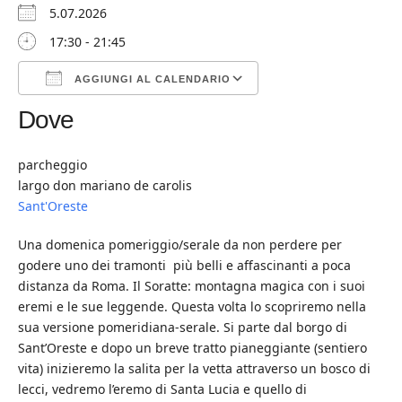
5.07.2026
17:30 - 21:45
AGGIUNGI AL CALENDARIO
Dove
Download ICS
Google Calendar
iCalendar
Office 365
Outlook Live
parcheggio
largo don mariano de carolis
Sant'Oreste
Una domenica pomeriggio/serale da non perdere per
godere uno dei tramonti più belli e affascinanti a poca
distanza da Roma. Il Soratte: montagna magica con i suoi
eremi e le sue leggende. Questa volta lo scopriremo nella
sua versione pomeridiana-serale. Si parte dal borgo di
Sant’Oreste e dopo un breve tratto pianeggiante (sentiero
vita) inizieremo la salita per la vetta attraverso un bosco di
lecci, vedremo l’eremo di Santa Lucia e quello di