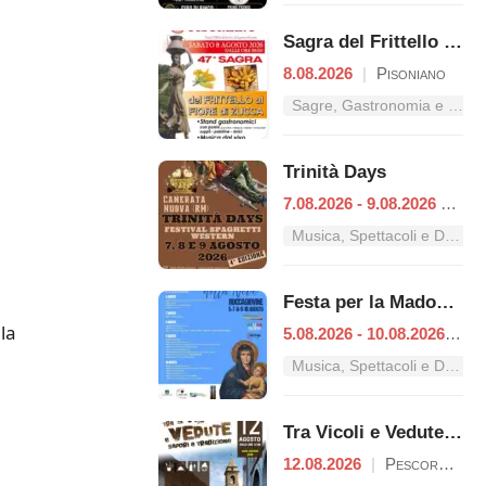
Sagra del Frittello al Fiore di Zucca
8.08.2026
|
Pisoniano
Sagre, Gastronomia e Tradizioni nel Lazio
Trinità Days
7.08.2026 - 9.08.2026
|
Cam
Musica, Spettacoli e Danza nel Lazio
Festa per la Madonna della Neve
la
5.08.2026 - 10.08.2026
|
Ro
Musica, Spettacoli e Danza nel Lazio
Tra Vicoli e Vedute – Sapori e Tradizione
12.08.2026
|
Pescorocchiano