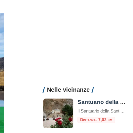
Nelle vicinanze
Santuario della Santissima Trinità di Vallepietra
Il Santuario della Santissima Trinità di Vallepietra è uno dei luoghi di culto più suggestivi e spiritualmente intensi del Lazio, incastonato tra le maestose pareti rocciose dei Monti Simbruini, al confine tra Lazio e Abruzzo.​ Un Santuario tra le Rocce Situato a 1.373 metri di altitudine, il santuario sorge su un terrazzamento naturale alla base […]
Distanza: 7,02 km