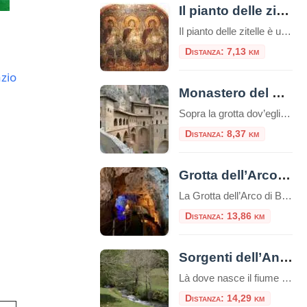
Il pianto delle zitelle
Il pianto delle zitelle è una laude sacra composta all'inizio del 1700, rappresentata e cantata dalle "Zitelle" sul piazzale del Santuario della SS. Trinità di Vallepietra, la mattina della festa. Tutte sono vestite di bianco, solo la Madonna ve
Distanza: 7,13 km
zio
Monastero del Sacro Speco di San Benedetto
Sopra la grotta dov’egli si isolò, a partire dal sec. XII, sorse il monastero del Sacro Speco. Nei secoli successivi è stato ampliato e arricchito di opere d’arte di grande valore. Pio II, visitando il Monastero di San Benedetto nel 1461, lo d
Distanza: 8,37 km
Grotta dell’Arco di Bellegra
La Grotta dell’Arco di Bellegra è una delle grotte più interessanti e famose della provincia di Roma.Si trova nei pressi di Bellegra, un paesino della Sabina a circa 70 chilometri dalla capitale.La grotta è uno dei luoghi più antichi della regione, risalente a circa 200.000 anni fa. Sono denominate Grotte dell’Arco per via dall’arco naturale […]
Distanza: 13,86 km
Sorgenti dell’Aniene
Là dove nasce il fiume antico, tra silenzi d’acqua e montagne C’è un angolo nascosto del Lazio, al confine con l’Abruzzo, dove la natura parla ancora a voce bassa e il tempo scorre lento come un ruscello di montagna. Qui, in località Fiumata, nel comune di Filettino, tra i vasti boschi dei Monti Simbruini, nascono […]
Distanza: 14,29 km