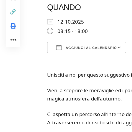
QUANDO
12.10.2025
08:15 - 18:00
AGGIUNGI AL CALENDARIO
Download ICS
Google Calendar
iCalendar
Office 365
Outloo
Unisciti a noi per questo suggestivo 
Vieni a scoprire le meraviglie ed i p
magica atmosfera dell’autunno.
Ci aspetta un percorso all’interno d
Attraverseremo densi boschi di faggi