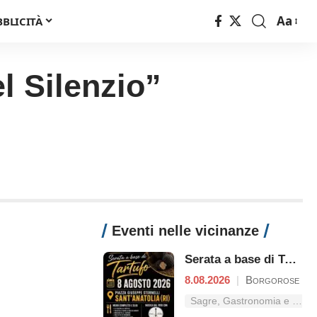
Aa
BBLICITÀ
Font
Resizer
l Silenzio”
Eventi nelle vicinanze
Serata a base di Tartufo
8.08.2026
|
Borgorose
Sagre, Gastronomia e Tradizioni nel Lazio