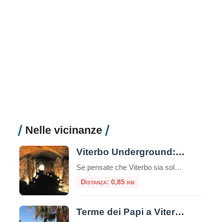
Nelle vicinanze
Viterbo Underground: alla scoperta di un mondo sotterraneo
Se pensate che Viterbo sia solo una città di piazze storiche, chiese medievali e terme curative, preparatevi a scoprire una faccia segreta della città: il suo sottosuolo, ricco di misteri, leggende e storia dimenticata. Viterbo, infatti, non è solo la “Città dei Papi” – ma è anche una delle città italiane che custodisce un labirinto […]
Distanza: 0,85 km
Terme dei Papi a Viterbo