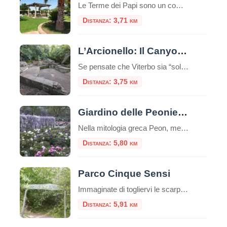
Le Terme dei Papi sono un complesso termale situato nella città di Viterbo, nel Lazio.Queste terme sono conosciute per la loro storia antica e la reputazione di offrire benefici per la salute e il benessere. Storia e Origine delle Terme dei Papi Le Terme dei Papi hanno una lunga storia che risale all’epoca romana.Il nome […]
Distanza: 3,71 km
L’Arcionello: Il Canyon Segreto alle Porte di Viterbo
Se pensate che Viterbo sia “solo” il Palazzo dei Papi e le terme, preparatevi a una sorpresa. A pochi passi dalle mura medievali della città, un cuneo di verde selvaggio si insinua verso il cuore della Tuscia: è la Riserva Naturale Regionale della Valle dell’Arcionello. Per un turista, scoprire l’Arcionello è come trovare un passaggio […]
Distanza: 3,75 km
Giardino delle Peonie – Centro Botanico Moutan
Nella mitologia greca Peon, medico degli dei e allievo di Esculapio, curò Plutone da una ferita usando proprio radici di peonia. Il dio, per ringraziarlo, donò a Peon l’immortalità trasformandolo in un fiore: la peonia. Il Centro Botanico Moutan Il giardino del Centro Botanico Moutan è rinomato per la sua collezione di peonie di origine […]
Distanza: 5,80 km
Parco Cinque Sensi
Immaginate di togliervi le scarpe, abbandonare per qualche ora lo smartphone e immergervi completamente nella natura, riscoprendo il mondo attraverso il tatto, l’udito, l’olfatto, la vista e persino il gusto. Non è la descrizione di un sogno, ma l’esperienza reale che vi attende al Parco Cinque Sensi di Vitorchiano, un’oasi unica nel cuore della Tuscia […]
Distanza: 5,91 km