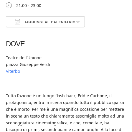
21:00 - 23:00
AGGIUNGI AL CALENDARIO
Download ICS
Google Calendar
iCalendar
Office 365
Outlook Live
DOVE
Teatro dell’Unione
piazza Giuseppe Verdi
Viterbo
Tutta l’azione è un lungo flash-back, Eddie Carbone, il
protagonista, entra in scena quando tutto il pubblico già sa
che è morto. Per me è una magnifica occasione per mettere
in scena un testo che chiaramente assomiglia molto ad una
sceneggiatura cinematografica, e che, come tale, ha
bisogno di primi, secondi piani e campi lunghi. Alla luce di