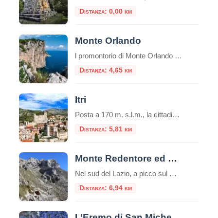
Distanza: 0,00 km
Monte Orlando
l promontorio di Monte Orlando (171 m) è il prolungamento verso il mare del sistema montuoso degli Aurunci, costituito quasi esclusivamente da calcari meso-cenozoici (190-25 milioni di anni). Nell’area del parco si rinvengono molti fenomeni caratteristici di questi territori come terre rosse, falesie, faglie, grotte, rocce stratificate. In alcuni punti possiamo osservare della terra di […]
Distanza: 4,65 km
Itri
Posta a 170 m. s.l.m., la cittadina di Itri sorge in una caratteristica vallata tra le falde occidentali dei monti Aurunci (passo di San Donato), a soli 8 km dalla costa. Castello di Itri Si trova lungo il percorso della via Appia, tra Fondi (co
Distanza: 5,81 km
Monte Redentore ed Eremo di San Michele
Nel sud del Lazio, a picco sul Golfo di Gaeta, si erge il Monte Redentore, una delle cime più suggestive e panoramiche dei Monti Aurunci. A 1252 metri di altitudine, questa montagna, che in realtà è una spalla del più imponente Monte Altino, offre un’esperienza indimenticabile che unisce trekking, spiritualità e paesaggi mozzafiato, rendendola una […]
Distanza: 6,94 km
L’Eremo di San Michele a Formia: tra storia, natura e mistero