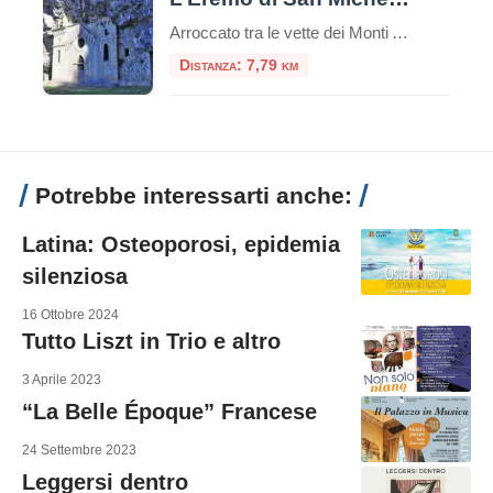
Arroccato tra le vette dei Monti Aurunci, l’Eremo di San Michele a Formia è un luogo di rara bellezza e profonda spiritualità. Questo antico santuario rupestre, scavato nella roccia, rappresenta una meta suggestiva sia per gli amanti della natura che per i pellegrini alla ricerca di un luogo di raccoglimento. Il panorama mozzafiato che si […]
Distanza: 7,79 km
Potrebbe interessarti anche:
Latina: Osteoporosi, epidemia
silenziosa
16 Ottobre 2024
Tutto Liszt in Trio e altro
3 Aprile 2023
“La Belle Époque” Francese
24 Settembre 2023
Leggersi dentro