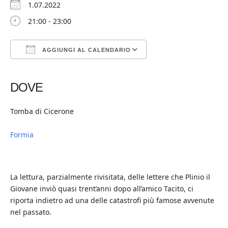
1.07.2022
21:00 - 23:00
AGGIUNGI AL CALENDARIO
Download ICS
Google Calendar
iCalendar
Office 365
Outlook Live
DOVE
Tomba di Cicerone
Formia
La lettura, parzialmente rivisitata, delle lettere che Plinio il
Giovane inviò quasi trent’anni dopo all’amico Tacito, ci
riporta indietro ad una delle catastrofi più famose avvenute
nel passato.