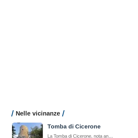
Nelle vicinanze
Tomba di Cicerone
La Tomba di Cicerone, nota anche come Mausoleo di Cicerone o Sepolcro di Cicerone in italiano, è il luogo di sepoltura del famoso oratore e filosofo romano Marco Tullio Cicerone.Cicerone è noto per essere stato uno degli oratori più influenti della Roma antica e una figura di spicco nella politica romana durante gli ultimi anni […]