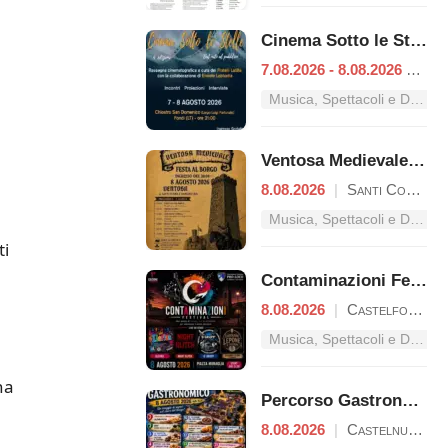
Cinema Sotto le Stelle – Dal mito al pubblico
7.08.2026 - 8.08.2026
|
Fon
Musica, Spettacoli e Danza nel Lazio
Ventosa Medievale: Festa al Borgo
8.08.2026
|
Santi Cosma e Damiano
Musica, Spettacoli e Danza nel Lazio
ti
Contaminazioni Festival
8.08.2026
|
Castelforte
Musica, Spettacoli e Danza nel Lazio
na
Percorso Gastronomico
8.08.2026
|
Castelnuovo Parano