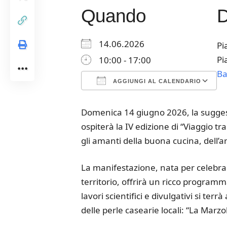
Quando
14.06.2026
Pi
Pi
10:00 - 17:00
Ba
AGGIUNGI AL CALENDARIO
Download ICS
Google Calendar
iCalendar
Office 365
Outloo
Domenica 14 giugno 2026, la suggest
ospiterà la IV edizione di “Viaggio t
gli amanti della buona cucina, dell’ar
La manifestazione, nata per celebra
territorio, offrirà un ricco programm
lavori scientifici e divulgativi si t
delle perle casearie locali: “La Marzol