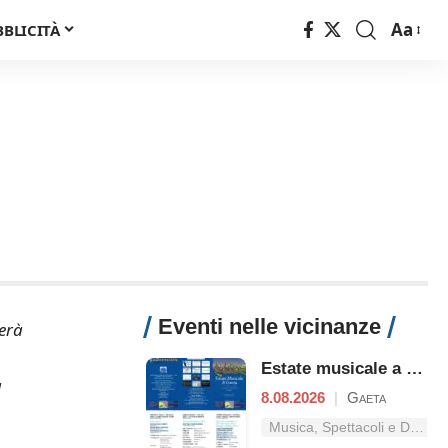
Aa
BBLICITÀ
Font
Resizer
Eventi nelle vicinanze
erà
Estate musicale a Gaeta
a
8.08.2026
|
Gaeta
Musica, Spettacoli e Danza nel Lazio