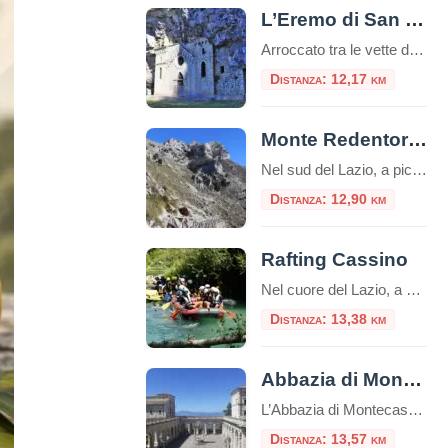
L’Eremo di San Michele a Formia: tra storia, natura e mistero
Arroccato tra le vette dei Monti Aurunci, l’Eremo di San Michele a Formia è un luogo di rara bellezza e profonda spiritualità. Questo antico santuario rupestre, scavato nella roccia, rappresenta una meta suggestiva sia per gli amanti della natura che per i pellegrini alla ricerca di un luogo di raccoglimento. Il panorama mozzafiato che si […]
Distanza: 12,17 km
Monte Redentore ed Eremo di San Michele
Nel sud del Lazio, a picco sul Golfo di Gaeta, si erge il Monte Redentore, una delle cime più suggestive e panoramiche dei Monti Aurunci. A 1252 metri di altitudine, questa montagna, che in realtà è una spalla del più imponente Monte Altino, offre un’esperienza indimenticabile che unisce trekking, spiritualità e paesaggi mozzafiato, rendendola una […]
Distanza: 12,90 km
Rafting Cassino
Nel cuore del Lazio, a Cassino, Adventureland offre un’esperienza di rafting unica lungo il fiume Gari. Questo parco avventura, tra i più moderni del Centro Italia, propone attività all’aria aperta per tutte le età, combinando sport, natura e divertimento. Il Fiume Gari: Natura e Avventura Il fiume Gari, con le sue acque cristalline e un […]
Distanza: 13,38 km
Abbazia di Montecassino
L’Abbazia di Montecassino, situata a Cassino (FR), è una delle abbazie più antiche e importanti del mondo. La sua storia è ricca e affonda le radici nell’antichità. Nel corso dei secoli, Montecassino fu distrutta e ricostruita più volte. Fu distrutta dai Longobardi nel 577, dai Saraceni nel 883 e dai Normanni nel 1349. La distruzione […]
Distanza: 13,57 km