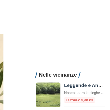
Nelle vicinanze
Leggende e Aneddoti di Fossa Juanna
Nascosta tra le pieghe più remote dei Monti Aurunci, alle falde del Monte Petrella, si apre una conca tanto perfetta da sembrare artificiale, un anfiteatro naturale celato agli occhi degli escursionisti distratti. È Fossa Juanna (o Joanna), una vasta dolina carsica a oltre 1300 metri di quota, un cerchio di prato del diametro di oltre […]
Distanza: 9,38 km