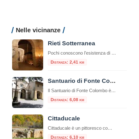
Nelle vicinanze
Rieti Sotterranea
Pochi conoscono l’esistenza di ampi ambienti che inglobano vestigia romane sotto l’odierna via Roma a Rieti. E questo non sorprende se si considera che fino a pochi anni fa, i primi a non saperlo erano i reatini stessi. Le cose fortunatamente sono cambiate, ma ancor
Distanza: 2,41 km
Santuario di Fonte Colombo
Il Santuario di Fonte Colombo è un luogo di grande importanza storica e religiosa situato nei pressi di Rieti, nella regione del Lazio, in Italia. Il santuario è dedicato a San Francesco d’Assisi, fondatore dell’ordine francescano. Il santuario è considerato il Sinai francescano. Qui tutto è sacro: gli edifici e il bosco stesso, perché racchiude […]
Distanza: 6,08 km
Cittaducale
Cittaducale è un pittoresco comune situato nella provincia di Rieti, nella regione del Lazio, in Italia. Cittaducale venne fondata nel 1308 da Carlo II d’Angiò, presso il confine settentrionale del Regno di Napoli. Il paese deve il suo nome al duca di Calabria Roberto, figlio di Carlo lo Zoppo. Cittaducale è ricca di edifici storici, […]
Distanza: 6,10 km