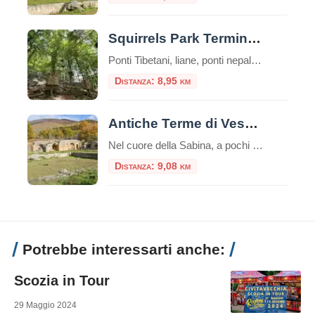
Squirrels Park Terminillo
Ponti Tibetani, liane, ponti nepalesi e passerelle di tronchi che disegnano percorsi avventurosi tra i faggi. Il Parco Avventura è un’esperienza di totale immersione nella natura, nella bellezza del bosco, un’emozionante sfida con se stessi, un’esperienza di puro divertimento, in piena sicurezza, con attrezzature DPI (imbraco, longes, moschettoni e casco) e sotto il controllo e […]
Distanza: 8,95 km
Antiche Terme di Vespasiano a Cittaducale
Nel cuore della Sabina, a pochi chilometri da Cittaducale in provincia di Rieti, si celano i resti di un passato glorioso: le Antiche Terme di Vespasiano. Questo suggestivo sito archeologico, immerso in un paesaggio che conserva ancora il fascino dell’antica campagna romana, testimonia la profonda connessione tra l’Impero Romano e le benefiche acque sorgive del […]
Distanza: 9,08 km
Potrebbe interessarti anche:
Scozia in Tour
29 Maggio 2024