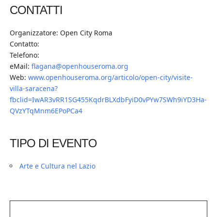
CONTATTI
Organizzatore: Open City Roma
Contatto:
Telefono:
eMail:
flagana@openhouseroma.org
Web:
www.openhouseroma.org/articolo/open-city/visite-
villa-saracena?
fbclid=IwAR3vRR1SG455KqdrBLXdbFyiD0vPYw7SWh9iYD3Ha-
QVzYTqMnm6EPoPCa4
TIPO DI EVENTO
Arte e Cultura nel Lazio