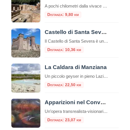
A pochi chilometri dalla vivace città portuale di Civitavecchia, su una verdeggiante collina che domina il Tirreno, sorge uno dei complessi termali romani più affascinanti e meglio conservati dell’Etruria meridionale: l’Area Archeologica delle Terme Taurine, conosciute anche come Terme di Traiano. Questo sito non è solo un complesso di antiche rovine, ma una vera e […]
Distanza: 9,80 km
Castello di Santa Severa
Il Castello di Santa Severa è un’imponente struttura situata lungo la costa tirrenica dell’Italia, nel comune di Santa Marinella, nella regione del Lazio. Questo castello medievale è noto per la sua posizione panoramica sul mare e la sua storia ricca di avvenimenti. Ecco alcuni punti salienti riguardo al Castello di Santa Severa: Il Castello deve […]
Distanza: 10,36 km
La Caldara di Manziana
Un piccolo geyser in pieno Lazio La “callara” è il nome che viene dato, nel dialetto di queste zone a nord di Roma, alla Caldara di Manziana. Terra vulcanica, come ci ricordano anche le vicine solfatare della Macchia Grande e di Monterano e terra dell’antico vulcano Sabatino di cui restano testimonianza le terme di Stigliano, […]
Distanza: 22,50 km
Apparizioni nel Convento di San Bonaventura a Monterano
Un’opera transrealista-visionaria di Francesco Guadagnuolo ambientata nella provincia di Roma, mette in corrispondenza Monterano con il mistero del Convento di San Bonaventura, la bellissima facciata della Chiesa con la fontana ottagonale opere del Bernini. La Tuscia è un territorio arcaico, pieno di storia, memorie e narrazioni tradizionali, ricche di attrattive e misteri che avvolgono gli ambienti e le strutture della […]
Distanza: 23,07 km