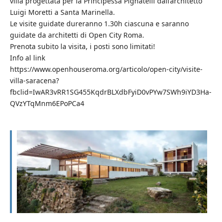
villa progettata per la Principessa Pignatelli dall’architetto
Luigi Moretti a Santa Marinella.
Le visite guidate dureranno 1.30h ciascuna e saranno
guidate da architetti di Open City Roma.
Prenota subito la visita, i posti sono limitati!
Info al link
https://www.openhouseroma.org/articolo/open-city/visite-
villa-saracena?
fbclid=IwAR3vRR1SG455KqdrBLXdbFyiD0vPYw7SWh9iYD3Ha-
QVzYTqMnm6EPoPCa4