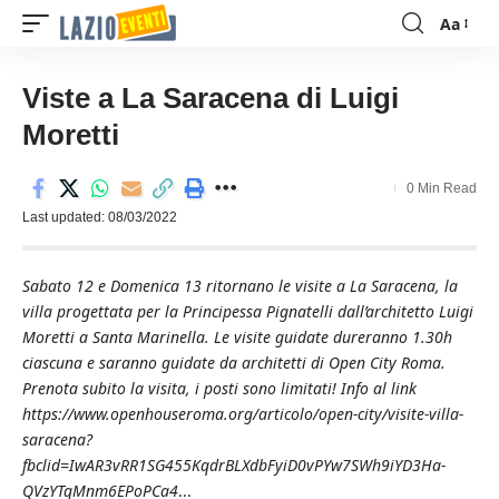
Aa
Font
Resizer
Viste a La Saracena di Luigi
Moretti
0 Min Read
Last updated: 08/03/2022
Sabato 12 e Domenica 13 ritornano le visite a La Saracena, la
villa progettata per la Principessa Pignatelli dall’architetto Luigi
Moretti a Santa Marinella. Le visite guidate dureranno 1.30h
ciascuna e saranno guidate da architetti di Open City Roma.
Prenota subito la visita, i posti sono limitati! Info al link
https://www.openhouseroma.org/articolo/open-city/visite-villa-
saracena?
fbclid=IwAR3vRR1SG455KqdrBLXdbFyiD0vPYw7SWh9iYD3Ha-
QVzYTqMnm6EPoPCa4
...