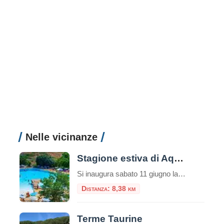
Nelle vicinanze
Stagione estiva di Aquafelix
Si inaugura sabato 11 giugno la nuova stagione di Aquafelix a Civitavecchia, il più grande Parco aquatico del Centro Italia, tra i 10 più belli nel Paese. Tante le attività in programma per una estate che si annuncia piena di eventi, con particolare attenzione alle famiglie e al divertimento dei bambini. Tra gli appuntamenti in […]
Distanza: 8,38 km
Terme Taurine