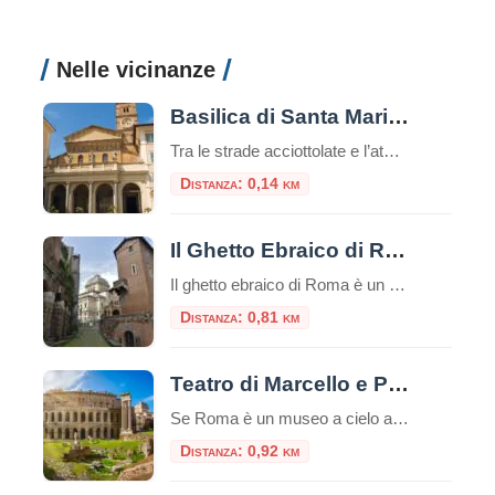
Nelle vicinanze
Basilica di Santa Maria in Trastevere
Tra le strade acciottolate e l’atmosfera bohémienne del quartiere Trastevere, sorge una delle più antiche e affascinanti chiese di Roma: la Basilica di Santa Maria in Trastevere. Un luogo che unisce spiritualità, storia e bellezza artistica in un unico colpo d’occhio. Un’antichità che affascina Secondo la tradizione, la basilica fu fondata nel III secolo d.C. […]
Distanza: 0,14 km
Il Ghetto Ebraico di Roma
Il ghetto ebraico di Roma è un piccolo quartiere delimitato dal Tevere da una parte e da Piazza Venezia dall’altra, è una zona ricca di storia e cultura e offre diverse attrazioni e luoghi da visitare e numerosi ristorantini tipici.Questo ghetto è stato uno dei primi ghetti istituiti in Europa e ha avuto un impatto […]
Distanza: 0,81 km
Teatro di Marcello e Portico di Ottavia
Se Roma è un museo a cielo aperto, l’area che comprende il Teatro di Marcello e il Portico di Ottavia ne è senza dubbio il padiglione più incredibile. Situati nel cuore del Rione Sant’Angelo, a due passi dal Ghetto Ebraico, questi due monumenti non sono semplici rovine: sono la dimostrazione vivente di come la Città […]
Distanza: 0,92 km