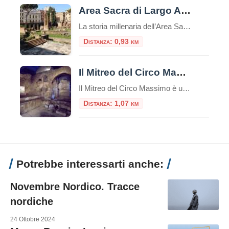
Area Sacra di Largo Argentina
La storia millenaria dell’Area Sacra di Largo Argentina, dal 20 giugno, si offre al pubblico con un nuovo percorso che per la prima volta consente di accedere al sito e visitarlo in modo sistematico, leggendone le fasi di vita dall’età repubblicana attraverso l’epoca imperiale e medievale, fino alla riscoperta avvenuta nel secolo scorso con le demolizioni […]
Distanza: 0,93 km
Il Mitreo del Circo Massimo
Il Mitreo del Circo Massimo è un sito archeologico situato a Roma, nei pressi del Circo Massimo, che rappresenta un antico santuario dedicato al culto di Mitra.Questo sito è una delle testimonianze più significative dell’antica religione del Mitraismo, una misteriosa religione orientale che si diffuse ampiamente nell’Impero Romano tra il I e il IV secolo […]
Distanza: 1,07 km
Potrebbe interessarti anche:
Novembre Nordico. Tracce
nordiche
24 Ottobre 2024