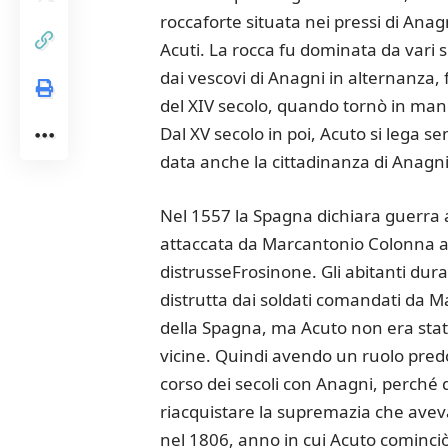
roccaforte situata nei pressi di Anag
Acuti. La rocca fu dominata da vari si
dai vescovi di Anagni in alternanza, f
del XIV secolo, quando tornò in mano
Dal XV secolo in poi, Acuto si lega se
data anche la cittadinanza di Anagn
Nel 1557 la Spagna dichiara guerra a
attaccata da Marcantonio Colonna a c
distrusseFrosinone. Gli abitanti duran
distrutta dai soldati comandati da M
della Spagna, ma Acuto non era stata
vicine. Quindi avendo un ruolo predom
corso dei secoli con Anagni, perché 
riacquistare la supremazia che aveva 
nel 1806, anno in cui Acuto cominciò