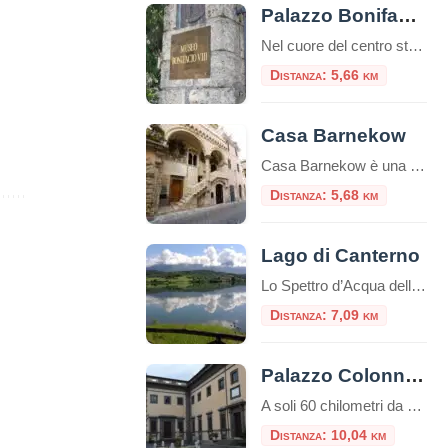
Palazzo Bonifacio VIII
Nel cuore del centro storico di Anagni, la città dei Papi, sorge un edificio che ha segnato la storia della Chiesa e dell’Europa medievale: Palazzo Bonifacio VIII. Questo palazzo, un tempo residenza papale, è diventato celebre per un episodio che ha scosso la cristianità: lo Schiaffo di Anagni. Un po’ di storia Il palazzo risale […]
Distanza: 5,66 km
Casa Barnekow
Casa Barnekow è una dimora storica di Anagni.Si trova di fronte alla chiesa di Sant’Andrea.L’edificio, edificato sotto il pontificato del Papa anagnino Gregorio IX, è un esempio unico di architettura medioevale. Storia di Casa Barnekow Un documento del 1280 fa risalire la prima prorietà della dimora ad un certo Stefano Thomasi de Cinzio.Tuttavia, successivamente, altri […]
Distanza: 5,68 km
Lago di Canterno
Lo Spettro d’Acqua della Ciociaria che Appare e Scompare Nel cuore pulsante della Ciociaria, incastonato tra i profili sinuosi dei Monti Ernici, sorge il Lago di Canterno, uno specchio d’acqua che custodisce un’anima tanto affascinante quanto misteriosa. Non è un lago come gli altri: la sua fama di “lago fantasma” lo precede, un luogo dove […]
Distanza: 7,09 km
Palazzo Colonna di Paliano
A soli 60 chilometri da Roma, nel suggestivo borgo di Paliano, sorge uno dei tesori meno conosciuti ma più affascinanti del patrimonio storico italiano: Palazzo Colonna. Questa dimora seicentesca rappresenta da oltre quattro secoli la residenza di campagna del ramo principale della nobile famiglia Colonna, una delle più antiche e influenti casate romane. Affacciato sulla […]
Distanza: 10,04 km