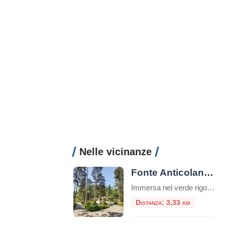
Nelle vicinanze
Fonte Anticolana: una parentesi di benessere tra la natura e storia
Immersa nel verde rigoglioso del Lazio, la Fonte Anticolana di Fiuggi rappresenta un connubio perfetto tra benessere termale, natura incontaminata e intrattenimento. Se la vicina Fonte Bonifacio VIII è storicamente consacrata alla cura del corpo e alla sacralità della tradizione, la Fonte Anticolana (conosciuta anche come “Fonte Nuova”) si presenta come il polmone verde e […]
Distanza: 3,33 km