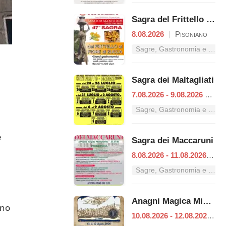
Sagra del Frittello al Fiore di Zucca
8.08.2026
|
Pisoniano
Sagre, Gastronomia e Tradizioni nel Lazio
Sagra dei Maltagliati
7.08.2026 - 9.08.2026
|
Ana
Sagre, Gastronomia e Tradizioni nel Lazio
e
Sagra dei Maccaruni
8.08.2026 - 11.08.2026
|
Al
Sagre, Gastronomia e Tradizioni nel Lazio
Anagni Magica Misteriosa
ono
10.08.2026 - 12.08.2026
|
A