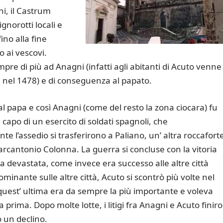
ni, il Castrum
gnorotti locali e
ino alla fine
 ai vescovi.
mpre di più ad Anagni (infatti agli abitanti di Acuto venne
i nel 1478) e di conseguenza al papato.
l papa e così Anagni (come del resto la zona ciocara) fu
apo di un esercito di soldati spagnoli, che
te l’assedio si trasferirono a Paliano, un’ altra roccafort
arcantonio Colonna. La guerra si concluse con la vitoria
 devastata, come invece era successo alle altre città
inante sulle altre città, Acuto si scontrò più volte nel
quest’ ultima era da sempre la più importante e voleva
prima. Dopo molte lotte, i litigi fra Anagni e Acuto finir
 un declino.