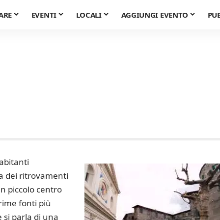
ARE
EVENTI
LOCALI
AGGIUNGI EVENTO
PU
abitanti
a dei ritrovamenti
n piccolo centro
rime fonti più
si parla di una