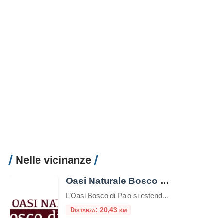
Nelle vicinanze
Oasi Naturale Bosco di Palo
L’Oasi Bosco di Palo si estende per circa 120 ettari nel comune di Ladispoli, in provincia di Roma, a pochi passi dal Mar Tirreno. È un raro esempio di bosco planiziale costiero che conserva ancora le caratteristiche originarie della vegetazione mediterranea, oggi quasi del tutto scomparsa lungo le coste italiane. Storia e tutela Fondata nel […]
Distanza: 20,43 km