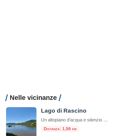
Nelle vicinanze
Lago di Rascino
Un altopiano d’acqua e silenzio nel cuore dell’Appennino laziale Sospeso a mille metri d’altitudine, nel cuore dei Monti Carseolani, il Lago di Rascino è un piccolo mondo a parte: un’oasi d’acqua e di quiete dove la natura domina ancora incontrastata. Situato nel comune di Fiamignano, in provincia di Rieti, questo lago carsico rappresenta uno dei […]
Distanza: 1,58 km