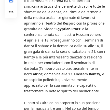
Il duo Hossam e Serena ha una perfetta
sincronia artistica che permette di capire tutte le
sfumature della danza, dei ritmi e dell’armonia
della musica araba. Le giornate di lavoro si
apriranno al Teatro del Respiro con la proiezione
gratuita del video “
Egyptian Stars
” e la
conferenza tenuta dal maestro Hossam venerdì
4 aprile alle 18. Proseguiranno con i seminari di
danza il sabato e la domenica dalle 10 alle 16, il
gran gala di danza la sera di sabato alle 21, con i
Ramzy e le più interessanti danzatrici residenti
in Italia per concludersi con il seminario di
darbuka (Tamburo usato tradizionalmente in
nord
africa
) domenica alle 17.
Hossam Ramzy
, è
uno spirito poliedrico, universalmente
apprezzato per la sua inimitabile capacità di
trasformare in note lo spirito del medioriente.
E’ nato al Cairo ed ha scoperto la sua passione
per la musica a tre anni. Nel corso del tempo