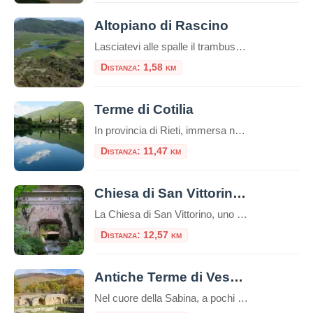
Altopiano di Rascino
Lasciatevi alle spalle il trambusto della città e preparatevi a scoprire un luogo dove la natura regna sovrana e il tempo sembra scorrere a un ritmo diverso. Benvenuti sull’Altopiano di Rascino, un vasto tavolato carsico a oltre 1100 metri di altitudine, incastonato nell’Appennino Centrale, nel cuore del Cicolano in provincia di Rieti. Spesso definito “il […]
Distanza: 1,58 km
Terme di Cotilia
In provincia di Rieti, immersa nel cuore della Sabina, si trova un luogo affascinante e ricco di storia: le Terme di Cotilia. Questo angolo di Lazio, noto fin dall’antichità per le sue acque curative, è un perfetto connubio tra benessere, archeologia e paesaggi mozzafiato. Scopriamo insieme cosa rende questo luogo così speciale. Un po’ di storia […]
Distanza: 11,47 km
Chiesa di San Vittorino: La Chiesa che Affonda nel Mistero
La Chiesa di San Vittorino, uno dei monumenti più enigmatici e visivamente magnetici dell’intero Lazio, sorge nel cuore della Valle Santa reatina, a breve distanza dalle celebri sorgenti del fiume Peschiera. Definita spesso come la “chiesa sommersa” o la “chiesa che affonda”, questo edificio non è soltanto un luogo di culto in rovina, ma un […]
Distanza: 12,57 km
Antiche Terme di Vespasiano a Cittaducale
Nel cuore della Sabina, a pochi chilometri da Cittaducale in provincia di Rieti, si celano i resti di un passato glorioso: le Antiche Terme di Vespasiano. Questo suggestivo sito archeologico, immerso in un paesaggio che conserva ancora il fascino dell’antica campagna romana, testimonia la profonda connessione tra l’Impero Romano e le benefiche acque sorgive del […]