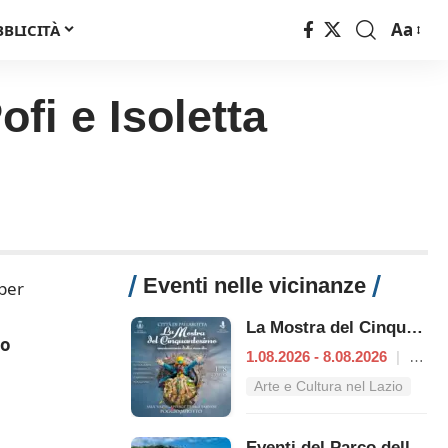
Aa
BBLICITÀ
Font
Resizer
fi e Isoletta
Eventi nelle vicinanze
 per
La Mostra del Cinquantesimo
lo
1.08.2026 - 8.08.2026
|
Poggio Mirteto
Arte e Cultura nel Lazio
Eventi del Parco della Riviera di Ulisse