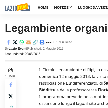
HOME
NOTIZIE
LUOGHI DA VISIT
Legambiente organizz
1 Min Read
By
Lazio Eventi
Published: 2 Maggio 2013
Last updated: 02/05/2013
Il Circolo Legambiente di Ripi, in oc
domenica 12 maggio 2013, la visita n
SHARE
l’associazione L’Indifferenziato, di
Sa
Biddittu
e della professoressa
Flori
Il programma prevede nella mattinata
escursione lungo il lago, il sito arc