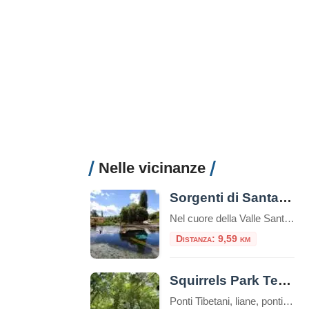
Nelle vicinanze
Sorgenti di Santa Susanna
Nel cuore della Valle Santa, le Sorgenti di Santa Susanna si trovano in località Piedicolle nel comune di Rivodutri, in provincia di Rieti.Fanno parte della Riserva naturale dei Laghi Lungo e RipasottileÈ una delle sorgenti più grandi d’Europa, con una portata d’acqua di 5000 litri al secondo e con la temperatura dell’acqua che si aggira […]
Distanza: 9,59 km
Squirrels Park Terminillo
Ponti Tibetani, liane, ponti nepalesi e passerelle di tronchi che disegnano percorsi avventurosi tra i faggi. Il Parco Avventura è un’esperienza di totale immersione nella natura, nella bellezza del bosco, un’emozionante sfida con se stessi, un’esperienza di puro divertimento, in piena sicurezza, con attrezzature DPI (imbraco, longes, moschettoni e casco) e sotto il controllo e […]