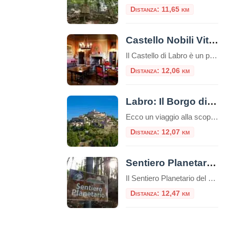
Distanza: 11,65 km
Castello Nobili Vitelleschi o Castello di Labro
Il Castello di Labro è un palazzo nobiliare situato nel comune di Labro, in provincia di Rieti.Questo castello è noto per la vista panoramica spettacolare sulla valle del fiume Nera e sul Lago Piediluco. Storia del Castello In origine l’incastellamento di Labro si componeva di un’imponente torre quadrata sovrastante il borgo, il quale era a […]
Distanza: 12,06 km
Labro: Il Borgo di Pietra Sospeso nel Tempo
Ecco un viaggio alla scoperta di Labro, uno dei borghi meglio conservati e più romantici d’Italia. Arroccato su uno sperone roccioso al confine tra Lazio e Umbria, il borgo di Labro in provincia di Rieti, è una “sentinella” che sorveglia dall’alto lo splendido Lago di Piediluco.Indice dei contenutiCosa Vedere a LabroCuriosità e Leggende: Il Fascino […]
Distanza: 12,07 km
Sentiero Planetario del Monte Terminillo
Il Sentiero Planetario del Monte Terminillo è un percorso naturalistico tematico lungo 7,7 km, da percorrere a piedi in circa 3 ore. Si trova in provincia di Rieti, nell’Appennino centrale italiano, ed è un percorso escursionistico che ti consente di esplorare la bellezza del monte Terminillo mentre ti immergi nell’astronomia. L’idea del Sentiero del Planetario […]
Distanza: 12,47 km