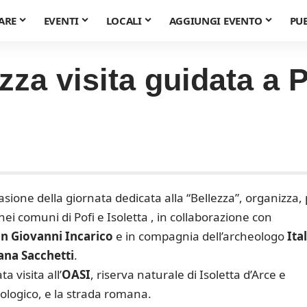
ARE
EVENTI
LOCALI
AGGIUNGI EVENTO
PU
a visita guidata a Po
casione della giornata dedicata alla “Bellezza”, organizza,
ei comuni di Pofi e Isoletta , in collaborazione con
n Giovanni Incarico
e in compagnia dell’archeologo
Ita
ana Sacchetti
.
 visita all’
OASI
, riserva naturale di Isoletta d’Arce e
heologico, e la strada romana.