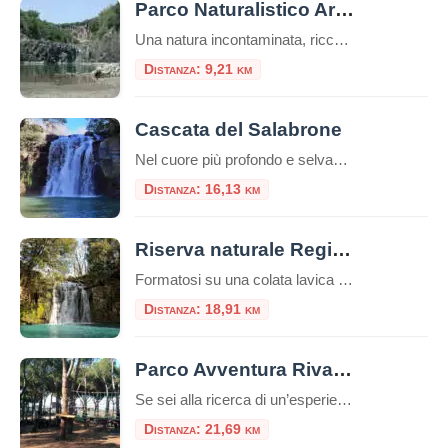
Parco Naturalistico Archeologico di Vulci
Una natura incontaminata, ricca di piantagioni di olivi e vigneti. Nelle piccole valli si aprono estese zone a pascolo, in cui si possono incontrare vacche m
Distanza: 9,21 km
Cascata del Salabrone
Nel cuore più profondo e selvaggio della Tuscia viterbese, dove il Lazio sfiora la Toscana, esiste un luogo in cui il tempo sembra essersi fermato. Lontano dalle rotte turistiche più affollate e avvolto dal silenzio di una foresta millenaria, si cela uno dei segreti naturali più affascinanti della provincia di Viterbo: la Cascata del Salabrone. […]
Distanza: 16,13 km
Riserva naturale Regionale Selva di Lamone
Formatosi su una colata lavica risalente al periodo compreso fra 150.000 e 50.000 anni fa, la Riserva naturale Regionale Selva di Lamone si estende su circa duemila ettari lungo il confine tra il Lazio e la Toscana, nel Comune di Farnese. La carat
Distanza: 18,91 km
Parco Avventura Riva dei Tarquini
Se sei alla ricerca di un’esperienza che unisca il brivido dell’avventura al piacere di stare immersi nella natura, il Parco Avventura Riva dei Tarquini è la meta ideale. Nel cuore della Tuscia, a pochi chilometri da Roma, sorge una delle destinazioni più emozionanti per chi cerca avventura e divertimento all’aria aperta: il Parco Avventura Riva […]
Distanza: 21,69 km