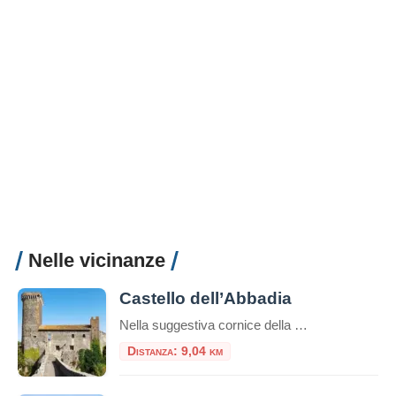
Nelle vicinanze
Castello dell’Abbadia
Nella suggestiva cornice della Maremma laziale, al confine tra Lazio e Toscana, sorge il Castello dell’Abbadia, noto anche come Castello di Vulci. Questo imponente maniero, arroccato sul fiume Fiora, è un simbolo di storia, arte e mistero, che domina il paesaggio circostante con la sua architettura austera e affascinante. Storia e origini del Castello dell’Abbadia Le origini […]
Distanza: 9,04 km