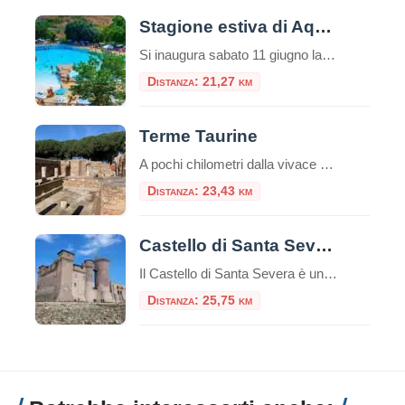
Stagione estiva di Aquafelix
Si inaugura sabato 11 giugno la nuova stagione di Aquafelix a Civitavecchia, il più grande Parco aquatico del Centro Italia, tra i 10 più belli nel Paese. Tante le attività in programma per una estate che si annuncia piena di eventi, con particolare attenzione alle famiglie e al divertimento dei bambini. Tra gli appuntamenti in […]
Distanza: 21,27 km
Terme Taurine
A pochi chilometri dalla vivace città portuale di Civitavecchia, su una verdeggiante collina che domina il Tirreno, sorge uno dei complessi termali romani più affascinanti e meglio conservati dell’Etruria meridionale: l’Area Archeologica delle Terme Taurine, conosciute anche come Terme di Traiano. Questo sito non è solo un complesso di antiche rovine, ma una vera e […]
Distanza: 23,43 km
Castello di Santa Severa
Il Castello di Santa Severa è un’imponente struttura situata lungo la costa tirrenica dell’Italia, nel comune di Santa Marinella, nella regione del Lazio. Questo castello medievale è noto per la sua posizione panoramica sul mare e la sua storia ricca di avvenimenti. Ecco alcuni punti salienti riguardo al Castello di Santa Severa: Il Castello deve […]
Distanza: 25,75 km