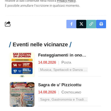
relative ai dati contenute nella nostra
Privacy Policy
.
È possibile annullare l'iscrizione in qualsiasi momento.
Eventi nelle vicinanze
Festeggiamenti in onore di San Giuseppe da Leonessa
14.08.2026
|
Posta
Musica, Spettacoli e Danza nel Lazio
Sagra de u’ Pizzicottu
14.08.2026
|
Contigliano
Sagre, Gastronomia e Tradizioni nel Lazio