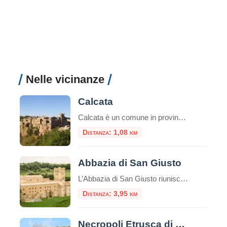
Nelle vicinanze
Calcata
Calcata è un comune in provincia di Viterbo, e dista dal capoluogo circa 45 km. A pochi chilometri da Roma, la cittadina di Calcata, arroccata sopra una montagna di tufo, domina la verde valle del fiume Treja. Nel paese di Calcata è stata girata la scena della distruzione del paesello nel film Amici miei del […]
Distanza: 1,08 km
Abbazia di San Giusto
L’Abbazia di San Giusto riunisce molti secoli di storia in uno splendido luogo. Il monastero si affaccia sulla valle del fiume Marta, protetto da colline su entrambi i lati. Questa zona, a quattro chilometri da Tuscania, è stata anche in tempi
Distanza: 3,95 km
Necropoli Etrusca di Norchia