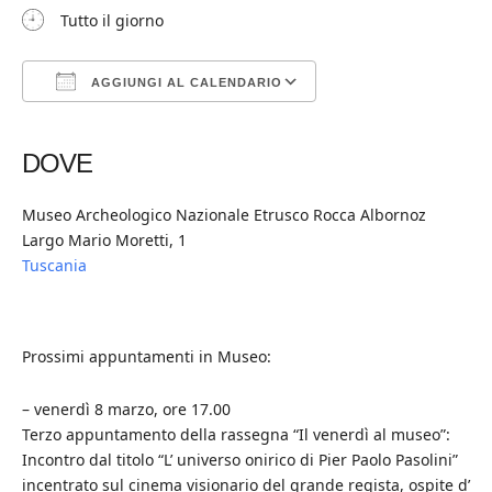
Tutto il giorno
AGGIUNGI AL CALENDARIO
Download ICS
Google Calendar
iCalendar
Office 365
Outlook Live
DOVE
Museo Archeologico Nazionale Etrusco Rocca Albornoz
Largo Mario Moretti, 1
Tuscania
Prossimi appuntamenti in Museo:
– venerdì 8 marzo, ore 17.00
Terzo appuntamento della rassegna “Il venerdì al museo”:
Incontro dal titolo “L’ universo onirico di Pier Paolo Pasolini”
incentrato sul cinema visionario del grande regista, ospite d’