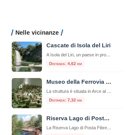
Nelle vicinanze
Cascate di Isola del Liri
A Isola del Liri, un paese in provincia di Frosinone, il fiume Liri forma due cascate: la Cascata Grande e la Cascata del Valcatoio (o, anticamente, del Gualcatojo).Il fiume Liri, nel centro cittadino, si biforca in due bracci all’altezza del castello Boncompagni – Viscogliosi, formando ciascuno un salto. Il braccio sinistro del fiume alimenta la […]
Distanza: 4,62 km
Museo della Ferrovia della Valle del Liri
La struttura è situata in Arce al piano terra del Palazzo comunale, sono circa 100 mq dedicati alla Ferrovia della Valle del Liri e della valle Roveto. Ferrovia mezzo di collegamento delle persone e delle culture delle due valli nonché delle due regioni
Distanza: 7,32 km
Riserva Lago di Posta Fibreno
La Riserva Lago di Posta Fibreno, o semplicemente Lago di Posta Fibreno, è una riserva naturale situata nella regione del Lazio, in Italia. Si trova nelle vicinanze del comune di Posta Fibreno, nella provincia di Frosinone. Il lago è di origine carsica e si estende su una superficie di circa 0,3 chilometri quadrati.È alimentato da […]