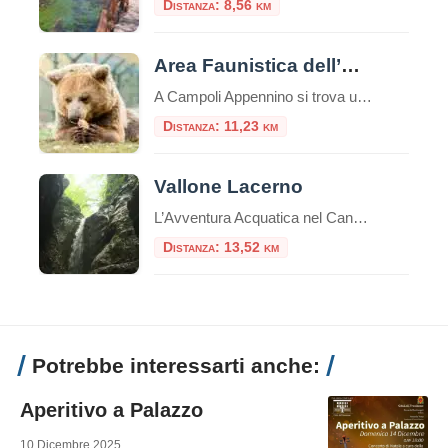
Distanza: 8,56 km
Area Faunistica dell’Orso a Campoli Appennino
A Campoli Appennino si trova un’Area Faunistica dell’Orso, all’interno del “Tomolo”. Il Tomolo è una suggestiva dolina carsica che si trova al centro del paese.La dolina, per le sue dimensioni (diametro m. 630, profondità m. 130, privo d’inghiottitoio) e per il suo aspetto grandioso, può essere annoverata tra le maggiori del Lazio e l’unica che […]
Distanza: 11,23 km
Vallone Lacerno
L’Avventura Acquatica nel Canyon Segreto della Ciociaria A pochi passi dal pittoresco borgo di Campoli Appennino (Frosinone), celebre come il “Paese dell’Orso e del Tartufo”, si cela uno degli spettacoli naturali più emozionanti del Lazio: il Vallone Lacerno. Questa profonda fenditura carsica, incastonata nella fascia di protezione esterna del Parco Nazionale d’Abruzzo, Lazio e Molise […]
Distanza: 13,52 km
Potrebbe interessarti anche:
Aperitivo a Palazzo
10 Dicembre 2025