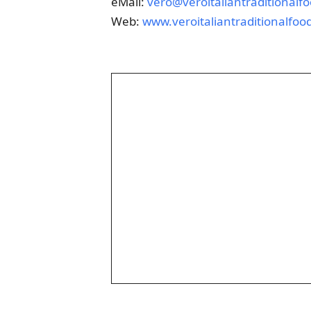
eMail:
vero@veroitaliantraditionalf
Web:
www.veroitaliantraditionalfoo