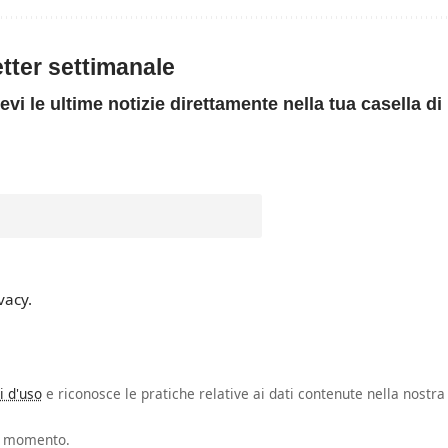
letter settimanale
evi le ultime notizie direttamente nella tua casella di
vacy.
i d'uso
e riconosce le pratiche relative ai dati contenute nella nostra
si momento.