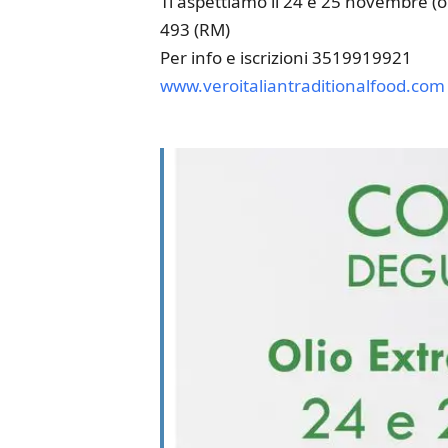
Ti aspettiamo il 24 e 25 novembre (o
493 (RM)
Per info e iscrizioni 3519919921
www.veroitaliantraditionalfood.com