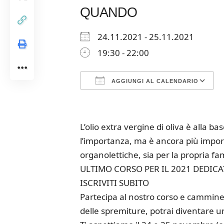
QUANDO
24.11.2021 - 25.11.2021
19:30 - 22:00
AGGIUNGI AL CALENDARIO
Download ICS
Google Calendar
iCalendar
Office 365
Outloo
L’olio extra vergine di oliva è alla b
l’importanza, ma è ancora più import
organolettiche, sia per la propria fami
ULTIMO CORSO PER IL 2021 DEDICAT
ISCRIVITI SUBITO
Partecipa al nostro corso e cammine
delle spremiture, potrai diventare u