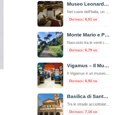
Museo Leonardo Da Vinci Experience
Nel cuore dell’Italia, un museo straordinario invita i visitatori a intraprendere un viaggio affascinante attraverso la mente di uno dei più grandi geni della storia: Leonardo da Vinci. Il Museo Leonardo Da Vinci Experience non è semplicemente un museo tradizionale, ma un’esperienza interattiva che permette di toccare con mano l’eredità del maestro del Rinascimento. Un […]
Distanza: 6,51 km
Monte Mario e Parco Mellini: Il Punto Panoramico Più Alto di Roma
Nascosto tra le verdi colline nella parte nord-occidentale di Roma, Monte Mario rappresenta il punto più elevato della città eterna, raggiungendo i 139 metri sul livello del mare. Questo colle, che domina maestosamente il Tevere e l’intera capitale, ospita uno dei parchi più affascinanti e meno conosciuti dai turisti: il Parco Mellini. Un’Oasi Verde nel […]
Distanza: 6,79 km
Vigamus – Il Museo del Videogioco
Il Vigamus è un museo immersivo e interattivo per scoprire origini ed evoluzione dei videgiochi con 100 pannelli illustrati e 36 postazioni-gioco E’ il più grande museo del videogioco in Italia, secondo in Europa per anzianità solo al Museo di Berlino. All’interno è allestita una sala interattiva rivolta ai più giovani, agli studenti e a […]
Distanza: 6,92 km
Basilica di Santa Maria in Trastevere
Tra le strade acciottolate e l’atmosfera bohémienne del quartiere Trastevere, sorge una delle più antiche e affascinanti chiese di Roma: la Basilica di Santa Maria in Trastevere. Un luogo che unisce spiritualità, storia e bellezza artistica in un unico colpo d’occhio. Un’antichità che affascina Secondo la tradizione, la basilica fu fondata nel III secolo d.C. […]
Distanza: 7,16 km