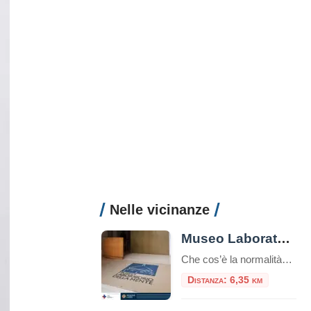
Nelle vicinanze
Museo Laboratorio della Mente di Roma
Che cos’è la normalità? E dove finisce la ragione per lasciare il posto alla follia? Sono queste le domande silenziose ma potenti che accolgono il visitatore quando varca la soglia del Museo Laboratorio della Mente di Roma. Ospitato all’interno del VI padiglione dell’ex Ospedale Psichiatrico di Santa Maria della Pietà – che con i suoi […]
Distanza: 6,35 km