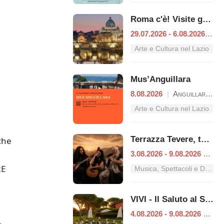
Roma c'è! Visite guidate (anche per bambini) dal 29 luglio al 6 agosto 2026
29.07.2026 - 6.08.2026
|
Ro
Arte e Cultura nel Lazio
Mus’Anguillara
8.08.2026
|
Anguillara Sabazia
Arte e Cultura nel Lazio
Terrazza Tevere, tutti i concerti dal 3 al 9 agosto
che
3.08.2026 - 9.08.2026
|
Ro
RE
Musica, Spettacoli e Danza nel Lazio
VIVI - Il Saluto al Sole
4.08.2026 - 9.08.2026
|
Ro