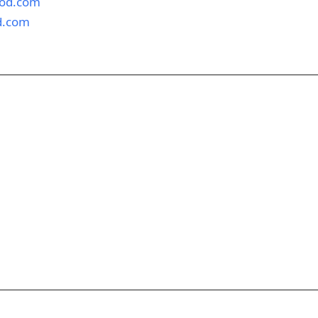
ood.com
d.com