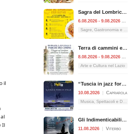
Sagra del Lombrichello
6.08.2026 - 9.08.2026
|
Ori
Sagre, Gastronomia e Tradizioni nel Lazio
Terra di cammini e tradizioni
8.08.2026 - 9.08.2026
|
Vet
Arte e Cultura nel Lazio
 il
“Tuscia in jazz for Sla
10.08.2026
|
Caprarola
Musica, Spettacoli e Danza nel Lazio
a
 al
Gli Indimenticabili - Concerto pop
 Il
11.08.2026
|
Viterbo