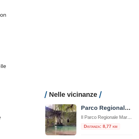
con
lle
Nelle vicinanze
Parco Regionale Marturanum
e
Il Parco Regionale Marturanum è oasi incontaminata situata nel comune di Barbarano Romano, nella Tuscia ViterbeseSi estende per circa 1240 ettari in zona collinare con a Nord Ovest i monti della Tolfa e i Monti Cimini a Est. Detto anche “il Parco degli Etruschi” conserva numerose testimonianze archeologiche legate agli Etruschi e ad altre popolazioni […]
Distanza: 8,77 km