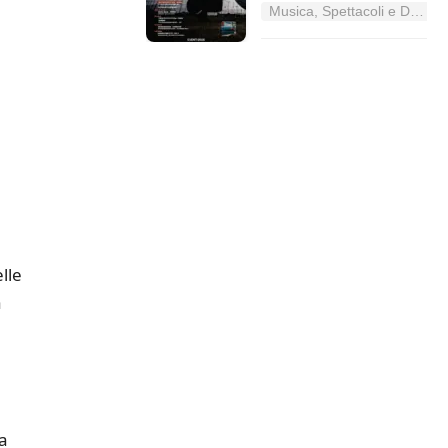
Musica, Spettacoli e Danza nel Lazio
lle
a
a