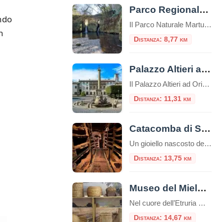
Parco Regionale Marturanum
ndo
Il Parco Naturale Marturanum è sicuramente un luogo di straordinaria bellezza naturale. Offre paesaggi mozzafiato, tra cui colline verdi, fiori selvatici, corsi d’acqua cristallina e una varietà di fauna. Immerso nella natura, potrai goderti la pace e la tranquillità che solo luoghi come questo possono offrire. Questo parco è un tesoro di biodiversità, con una […]
n
Distanza: 8,77 km
Palazzo Altieri a Oriolo Romano
Il Palazzo Altieri ad Oriolo Romano è uno splendido esempio di architettura italiana che riflette la grandezza e l’eleganza della regione. Situato su una collina circondata da campi lussureggianti e dolci colline, il palazzo è uno spettacolo mozzafiato.L’imponente facciata è caratterizzata da colonne svettanti, dettagliati lavori in pietra e un grande balcone che offre un’ampia […]
Distanza: 11,31 km
Catacomba di Santa Savinilla
Un gioiello nascosto della cristianità nel cuore della Tuscia Nel sottosuolo tufaceo di Nepi, nella provincia di Viterbo, si cela un luogo sacro e silenzioso: la Catacomba di Santa Savinilla. Meno conosciuta rispetto ai grandi complessi romani, rappresenta uno dei più importanti siti paleocristiani del Lazio settentrionale. Origini e storia La catacomba prende il nome […]
Distanza: 13,75 km
Museo del Miele di Canale Monterano
Nel cuore dell’Etruria Meridionale, a poca distanza da Roma e a ridosso dell’incantevole Riserva Naturale di Monterano, sorge un piccolo scrigno di cultura materiale e biodiversità: il Museo del Miele di Canale Monterano. Nato dalla passione e dalla lungimiranza dell’Associazione Monterano Apicoltori APS, questo spazio espositivo non è soltanto un luogo in cui si conserva […]
Distanza: 14,67 km