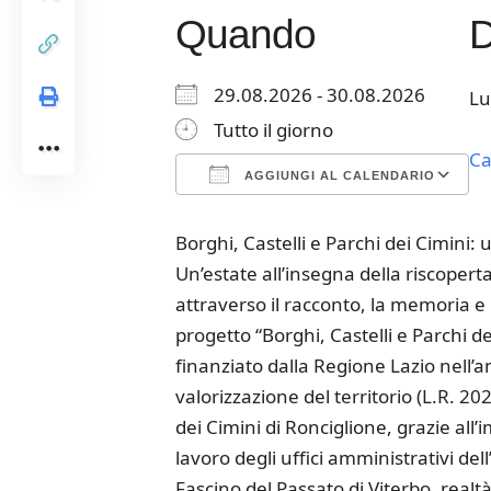
Quando
29.08.2026 - 30.08.2026
Lu
Tutto il giorno
Ca
AGGIUNGI AL CALENDARIO
Download ICS
Google Calendar
iCalendar
Office 365
Outloo
Borghi, Castelli e Parchi dei Cimini: u
Un’estate all’insegna della riscoperta
attraverso il racconto, la memoria e l
progetto “Borghi, Castelli e Parchi dei
finanziato dalla Regione Lazio nell’a
valorizzazione del territorio (L.R. 
dei Cimini di Ronciglione, grazie al
lavoro degli uffici amministrativi del
Fascino del Passato di Viterbo, realt