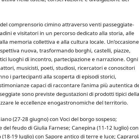
 del comprensorio cimino attraverso venti passeggiate-
i e visitatori in un percorso dedicato alla storia, alle
 alla memoria collettiva e alla cultura locale. Un’occasione
ospettiva nuova, trasformando borghi, castelli, piazze,
tici luoghi di incontro, partecipazione e narrazione. Ogni
ori, musicisti, poeti, studiosi, ricercatori e conoscitori
no i partecipanti alla scoperta di episodi storici,
stimonianze capaci di raccontare l’anima più autentica de
seggiate sono previste degustazioni di prodotti tipici dell
rizzare le eccellenze enogastronomiche del territorio.
chiano (27-28 giugno) con Voci del borgo sospeso;
del feudo di Giulia Farnese; Canepina (11-12 luglio) con
(18-19 luglio) con Sapore antico di terre e luce; Caprarol