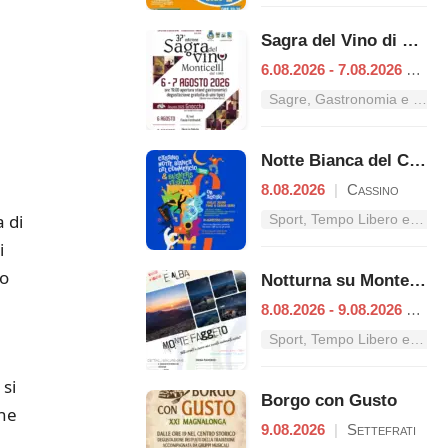
Sagra del Vino di Monticelli
6.08.2026 - 7.08.2026
|
Esp
Sagre, Gastronomia e Tradizioni nel Lazio
Notte Bianca del Commercio
8.08.2026
|
Cassino
 di
Sport, Tempo Libero e Divertimento nel Lazio
i
no
Notturna su Monte Faggeto
8.08.2026 - 9.08.2026
|
Cam
Sport, Tempo Libero e Divertimento nel Lazio
 si
Borgo con Gusto
one
9.08.2026
|
Settefrati