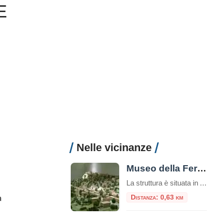
E
Nelle vicinanze
Museo della Ferrovia della Valle del Liri
La struttura è situata in Arce al piano terra del Palazzo comunale, sono circa 100 mq dedicati alla Ferrovia della Valle del Liri e della valle Roveto. Ferrovia mezzo di collegamento delle persone e delle culture delle due valli nonché delle due regioni
a
Distanza: 0,63 km