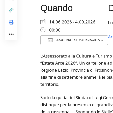
Quando
14.06.2026 - 4.09.2026
Lu
00:00
Ar
AGGIUNGI AL CALENDARIO
Download ICS
Google Calendar
iCalendar
Office 365
Outloo
L’Assessorato alla Cultura e Turism
“Estate Arce 2026”. Un cartellone ad a
Regione Lazio, Provincia di Frosinon
alla fine di settembre animerà le piaz
territorio.
Sotto la guida del Sindaco Luigi Germ
distingue per la presenza di grandiss
della rassegna “…Sognando le Stelle” 