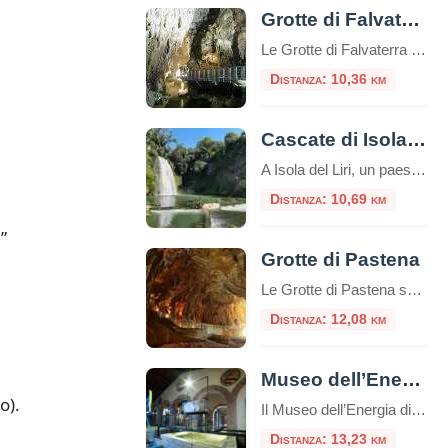
Grotte di Falvaterra e Rio Obaco
Le Grotte di Falvaterra si trovano all'interno del Monumento naturale delle “Grotte di Falvaterra e Rio Obaco”, un'area nel comune di Falvaterra con un sistema sotterraneo di grotte carsiche lunghe più di 5 chilometri che si snoda all'inter
Distanza: 10,36 km
Cascate di Isola del Liri
A Isola del Liri, un paese in provincia di Frosinone, il fiume Liri forma due cascate: la Cascata Grande e la Cascata del Valcatoio (o, anticamente, del Gualcatojo).Il fiume Liri, nel centro cittadino, si biforca in due bracci all’altezza del castello Boncompagni – Viscogliosi, formando ciascuno un salto. Il braccio sinistro del fiume alimenta la […]
Distanza: 10,69 km
”
Grotte di Pastena
Le Grotte di Pastena sono un sistema di grotte situato nel comune di Pastena, in provincia di Frosinone, nel Parco Naturale Regionale Monti Ausoni e Lago di Fondi. Sono una delle attrazioni turistiche più popolari della zona e offrono ai visitatori la possibilità di esplorare un complesso sotterraneo di grotte e cavità naturali. Le Grotte […]
Distanza: 12,08 km
Museo dell’Energia di Ripi
o).
Il Museo dell’Energia di Ripi è un laboratorio didattico, museo geologico e museo scientifico insieme, un luogo ideale per comprendere il mondo dell’Energia. L’idea iniziale nasce dalla presenza di alcuni pozzi di petrolio, ancora oggi in funzione e dal recupero di due manufatti dismessi, un mattatoio e un lavatoio. A Ripi fu scoperto uno dei […]
Distanza: 13,23 km