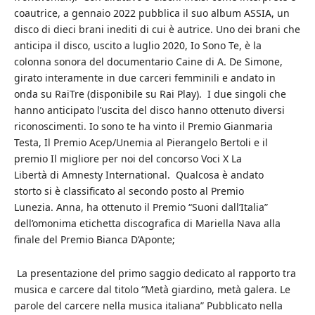
coautrice, a gennaio 2022 pubblica il suo album ASSIA, un
disco di dieci brani inediti di cui è autrice. Uno dei brani che
anticipa il disco, uscito a luglio 2020, Io Sono Te, è la
colonna sonora del documentario Caine di A. De Simone,
girato interamente in due carceri femminili e andato in
onda su RaiTre (disponibile su Rai Play). I due singoli che
hanno anticipato l’uscita del disco hanno ottenuto diversi
riconoscimenti. Io sono te ha vinto il Premio Gianmaria
Testa, Il Premio Acep/Unemia al Pierangelo Bertoli e il
premio Il migliore per noi del concorso Voci X La
Libertà di Amnesty International. Qualcosa è andato
storto si è classificato al secondo posto al Premio
Lunezia. Anna, ha ottenuto il Premio “Suoni dall’Italia”
dell’omonima etichetta discografica di Mariella Nava alla
finale del Premio Bianca D’Aponte;
La presentazione del primo saggio dedicato al rapporto tra
musica e carcere dal titolo “Metà giardino, metà galera. Le
parole del carcere nella musica italiana” Pubblicato nella