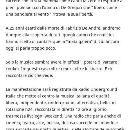
carcere con la sua mamma come canta la Zero e respirare a
pieni polmoni con l’uomo di De Gregori che “ libero come
una bandiera al vento “ ritrova la sua libertà.
A 25 anni esatti dalla morte di Fabrizio De Andrè, andremo
dunque alla scoperta di tutti quegli autori che come lui
hanno scelto di cantare quella “metà galera” di cui ancora
oggi si parla troppo poco.
Solo la musica sembra avere in effetti il potere di varcare i
confini. In questo caso oltre i muri, oltre le sbarre. E di
raccontare ciò che vede.
La manifestazione sarà registrata da Radio Underground
Italia che mette al centro la musica italiana di qualità,
libera, indipendente, underground, alternativa, bella: in
rotazione h24, raccontata in diretta 12 ore al giorno,
trasmessa live ogni weekend. Una radio che parla anche di
cinema, teatro, arte, poesia, di cosa succede nel mondo e
cosa succede nei nostri quartieri, delle storture della società