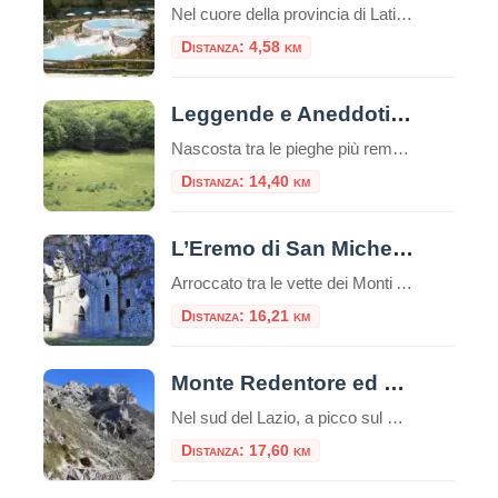
Nel cuore della provincia di Latina, nella suggestiva località di Suio Terme (comune di Castelforte), si trovano le prestigiose Terme di Sant’Egidio, una delle destinazioni termali più apprezzate del Lazio. Immerse in un contesto naturale unico, queste terme rappresentano un perfetto connubio tra benessere, tradizione termale e bellezza paesaggistica. Un Paradiso Naturale sul Fiume Garigliano […]
Distanza: 4,58 km
Leggende e Aneddoti di Fossa Juanna
Nascosta tra le pieghe più remote dei Monti Aurunci, alle falde del Monte Petrella, si apre una conca tanto perfetta da sembrare artificiale, un anfiteatro naturale celato agli occhi degli escursionisti distratti. È Fossa Juanna (o Joanna), una vasta dolina carsica a oltre 1300 metri di quota, un cerchio di prato del diametro di oltre […]
Distanza: 14,40 km
L’Eremo di San Michele a Formia: tra storia, natura e mistero
Arroccato tra le vette dei Monti Aurunci, l’Eremo di San Michele a Formia è un luogo di rara bellezza e profonda spiritualità. Questo antico santuario rupestre, scavato nella roccia, rappresenta una meta suggestiva sia per gli amanti della natura che per i pellegrini alla ricerca di un luogo di raccoglimento. Il panorama mozzafiato che si […]
Distanza: 16,21 km
Monte Redentore ed Eremo di San Michele
Nel sud del Lazio, a picco sul Golfo di Gaeta, si erge il Monte Redentore, una delle cime più suggestive e panoramiche dei Monti Aurunci. A 1252 metri di altitudine, questa montagna, che in realtà è una spalla del più imponente Monte Altino, offre un’esperienza indimenticabile che unisce trekking, spiritualità e paesaggi mozzafiato, rendendola una […]
Distanza: 17,60 km