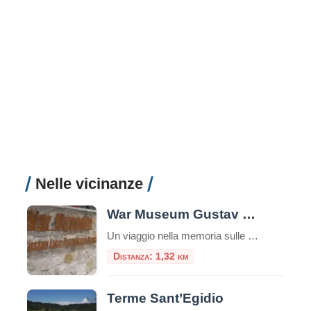
Nelle vicinanze
War Museum Gustav Line Garigliano Front
Un viaggio nella memoria sulle rive del Garigliano Nel cuore della provincia di Latina, immerso tra le colline che videro alcuni dei combattimenti più duri della Seconda Guerra Mondiale in Italia, sorge il War Museum Gustav Line – Garigliano Front, un piccolo ma prezioso museo storico dedicato alla memoria della Linea Gustav e ai tragici […]
Distanza: 1,32 km
Terme Sant’Egidio