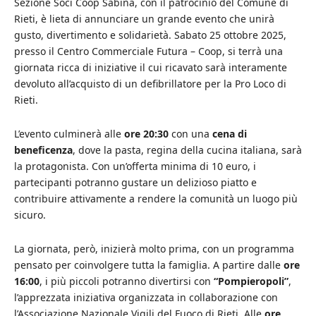
Sezione Soci Coop Sabina, con il patrocinio del Comune di
Rieti, è lieta di annunciare un grande evento che unirà
gusto, divertimento e solidarietà. Sabato 25 ottobre 2025,
presso il Centro Commerciale Futura – Coop, si terrà una
giornata ricca di iniziative il cui ricavato sarà interamente
devoluto all’acquisto di un defibrillatore per la Pro Loco di
Rieti.
L’evento culminerà alle
ore 20:30
con una
cena di
beneficenza
, dove la pasta, regina della cucina italiana, sarà
la protagonista. Con un’offerta minima di 10 euro, i
partecipanti potranno gustare un delizioso piatto e
contribuire attivamente a rendere la comunità un luogo più
sicuro.
La giornata, però, inizierà molto prima, con un programma
pensato per coinvolgere tutta la famiglia. A partire dalle
ore
16:00
, i più piccoli potranno divertirsi con
“Pompieropoli”
,
l’apprezzata iniziativa organizzata in collaborazione con
l’Associazione Nazionale Vigili del Fuoco di Rieti. Alle
ore