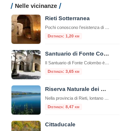
Nelle vicinanze
Rieti Sotterranea
Pochi conoscono l’esistenza di ampi ambienti che inglobano vestigia romane sotto l’odierna via Roma a Rieti. E questo non sorprende se si considera che fino a pochi anni fa, i primi a non saperlo erano i reatini stessi. Le cose fortunatamente sono cambiate, ma ancor
Distanza: 1,20 km
Santuario di Fonte Colombo
Il Santuario di Fonte Colombo è un luogo di grande importanza storica e religiosa situato nei pressi di Rieti, nella regione del Lazio, in Italia. Il santuario è dedicato a San Francesco d’Assisi, fondatore dell’ordine francescano. Il santuario è considerato il Sinai francescano. Qui tutto è sacro: gli edifici e il bosco stesso, perché racchiude […]
Distanza: 3,65 km
Riserva Naturale dei Laghi Lungo e Ripasottile
Nella provincia di Rieti, lontano dal caos delle grandi città e immerso nel cuore della Sabina, si trova un luogo incantevole e ancora poco conosciuto: la Riserva Naturale dei Laghi Lungo e Ripasottile. Questa area protetta, istituita nel 1985, è un vero e proprio paradiso per gli amanti della natura, del birdwatching e della tranquillità. Con […]
Distanza: 8,47 km
Cittaducale