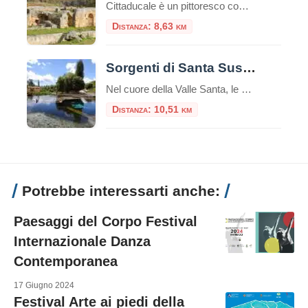
Cittaducale è un pittoresco comune situato nella provincia di Rieti, nella regione del Lazio, in Italia. Cittaducale venne fondata nel 1308 da Carlo II d’Angiò, presso il confine settentrionale del Regno di Napoli. Il paese deve il suo nome al duca di Calabria Roberto, figlio di Carlo lo Zoppo. Cittaducale è ricca di edifici storici, […]
Distanza: 8,63 km
Sorgenti di Santa Susanna
Nel cuore della Valle Santa, le Sorgenti di Santa Susanna si trovano in località Piedicolle nel comune di Rivodutri, in provincia di Rieti.Fanno parte della Riserva naturale dei Laghi Lungo e RipasottileÈ una delle sorgenti più grandi d’Europa, con una portata d’acqua di 5000 litri al secondo e con la temperatura dell’acqua che si aggira […]
Distanza: 10,51 km
Potrebbe interessarti anche:
Paesaggi del Corpo Festival
Internazionale Danza
Contemporanea
17 Giugno 2024
Festival Arte ai piedi della