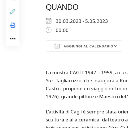
QUANDO
30.03.2023 - 5.05.2023
00:00
AGGIUNGI AL CALENDARIO
Download ICS
Google Calendar
iCalendar
Office 365
Outloo
La mostra CAGLI 1947 – 1959, a cura
Yuri Tagliacozzo, che inaugura a Rom
Castro, propone un viaggio nel mon
1976), grande pittore e Maestro del 
L’attività di Cagli è sempre stata ori
scultura e alla ceramica, dal teatro 
ispirazione per artisti come Afro, Gu