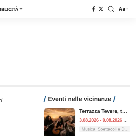
Aa
BBLICITÀ
Font
Resizer
Eventi nelle vicinanze
i
Terrazza Tevere, tutti i concerti dal 3 al 9 agosto
3.08.2026 - 9.08.2026
|
Ro
Musica, Spettacoli e Danza nel Lazio