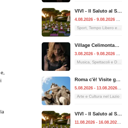
VIVI - Il Saluto al Sole
4.08.2026 - 9.08.2026
|
Ro
Sport, Tempo Libero e Divertimento nel Lazio
Village Celimontana: gli appuntamenti dal 3 al 9 agosto
3.08.2026 - 9.08.2026
|
Ro
Musica, Spettacoli e Danza nel Lazio
ne,
Roma c'è! Visite guidate (anche per bambini) dal 5 al 13 agosto 2026
i
5.08.2026 - 13.08.2026
|
Ro
Arte e Cultura nel Lazio
la
VIVI - Il Saluto al Sole
11.08.2026 - 16.08.2026
|
R