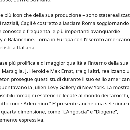
le più iconiche della sua produzione – sono staterealizza
 razziali, Cagli è costretto a lasciare Roma soggiornando
ve conosce e frequenta le più importanti avanguardie
ky e Balanchine. Torna in Europa con l’esercito americano
tistica Italiana.
fase più prolifica e di maggior qualità all’interno della sua
Marsiglia, J. Herold e Max Ernst, tra gli altri, realizzano 
reton prosegue questi studi durante il suo esilio american
equentavano la Julien Levy Gallery di New York. La mostra
oscibili immagini esoteriche legate al mondo dei tarocchi,
atto come Arlecchino.” E’ presente anche una selezione d
 quarta dimensione, come “L’Angoscia” e “Diogene”,
rtemente espressiva.