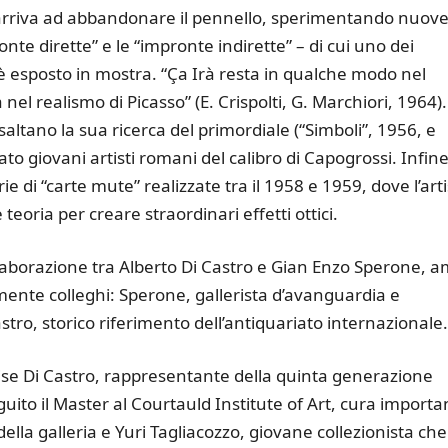
e, arriva ad abbandonare il pennello, sperimentando nuov
nte dirette” e le “impronte indirette” – di cui uno dei
 – è esposto in mostra. “Ça Irà resta in qualche modo nel
 nel realismo di Picasso” (E. Crispolti, G. Marchiori, 1964).
tano la sua ricerca del primordiale (“Simboli”, 1956, e
to giovani artisti romani del calibro di Capogrossi. Infine
 di “carte mute” realizzate tra il 1958 e 1959, dove l’arti
teoria per creare straordinari effetti ottici.
laborazione tra Alberto Di Castro e Gian Enzo Sperone, a
mente colleghi: Sperone, gallerista d’avanguardia e
stro, storico riferimento dell’antiquariato internazionale.
nise Di Castro, rappresentante della quinta generazione
uito il Master al Courtauld Institute of Art, cura importa
della galleria e Yuri Tagliacozzo, giovane collezionista ch