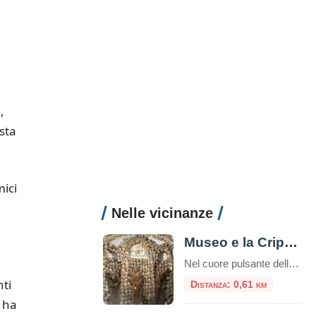
e
,
sta
mici
Nelle vicinanze
Museo e la Cripta dei Frati Cappuccini
Nel cuore pulsante della Dolce Vita romana, lungo la celebre Via Veneto, si cela un luogo che offre un’esperienza tanto profonda quanto inaspettata, un viaggio che intreccia arte, storia e una potente riflessione sulla vita e la morte. È il Complesso di Santa Maria della Concezione, che ospita il Museo e la Cripta dei Frati […]
nti
Distanza: 0,61 km
e ha