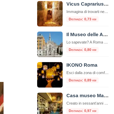
Vicus Caprarius – la Città dell’Acqua
Immagina di trovarti nel cuore pulsante di Roma, davanti alla maestosa Fontana di Trevi. La folla è ovunque, il rumore dell’acqua scrosciante si mescola al vociare dei turisti. Eppure, a pochi metri di distanza e a nove metri di profondità, esiste un mondo silenzioso dove quell’acqua scorre da duemila anni, testimone di una storia millenaria. […]
Distanza: 0,73 km
Il Museo delle Anime del Purgatorio
Lo sapevate? A Roma c’è un luogo unico e inquietante: il Museo delle Anime del Purgatorio. Il museo delle anime del Purgatorio è un’esposizione di documenti e testimonianze allestita in un locale adiacente alla sacrestia della piccola chiesa neogotica del Sacro Cuore del Suffragio a Roma. Tali documenti proverebbero l’esistenza del Purgatorio. La chiesa del […]
Distanza: 0,80 km
IKONO Roma
Esci dalla zona di comfort e immergiti in un’esperienza unica che non dimenticherai mai! IKONO è la nuova esperienza immersiva a pochi passi dal Pantheon. Un emozionante e indimenticabile percorso di circa un’ora attraverso una serie di atmosfere coinvolgenti che scateneranno la vostra creatività interiore per creare ricordi unici.Durante la visita, interagirai con più di […]
Distanza: 0,89 km
Casa museo Mario Praz
Creato in sessant'anni di appassionato collezionismo da Mario Praz (Roma 1896-1982) anglista e critico di levatura internazionale, al Casa Museo Mario Praz si presenta come una dimora nobiliare del secolo XIX. Mario Praz - pescatore, scrittore e
Distanza: 0,97 km