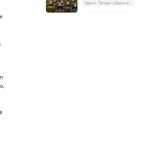
Sport, Tempo Libero e Divertimento nel Lazio
te
,
un
o,
i