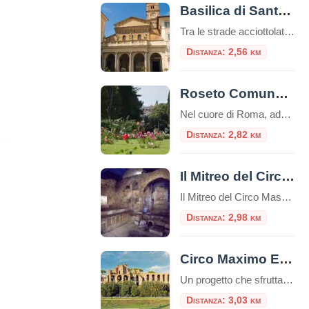
Basilica di Santa Maria in Trastevere
Tra le strade acciottolate e l’atmosfera bohémienne del quartiere Trastevere, sorge una delle più antiche e affascinanti chiese di Roma: la Basilica di Santa Maria in Trastevere. Un luogo che unisce spiritualità, storia e bellezza artistica in un unico colpo d’occhio. Un’antichità che affascina Secondo la tradizione, la basilica fu fondata nel III secolo d.C. […]
Distanza: 2,56 km
Roseto Comunale di Roma
Nel cuore di Roma, adagiato sulle dolci pendici del colle Aventino, si nasconde un gioiello di rara bellezza: il Roseto Comunale. Lontano dal trambusto del centro, questo incantevole giardino offre una vista mozzafiato che spazia dal Circo Massimo ai resti del Palatino, regalando un’esperienza sensoriale unica tra i profumi e i colori di oltre mille […]
Distanza: 2,82 km
Il Mitreo del Circo Massimo
Il Mitreo del Circo Massimo è un sito archeologico situato a Roma, nei pressi del Circo Massimo, che rappresenta un antico santuario dedicato al culto di Mitra.Questo sito è una delle testimonianze più significative dell’antica religione del Mitraismo, una misteriosa religione orientale che si diffuse ampiamente nell’Impero Romano tra il I e il IV secolo […]
Distanza: 2,98 km
Circo Maximo Experience, l’età imperiale rivive con la realtà virtuale
Un progetto che sfrutta la realtà virtuale e aumentata per trasportare i viaggiatori nel vivo dell’età imperiale: Circo Maximo Experience è una delle proposte più interessanti da trovare nella Capitale, un’occasione per visitare l’area attraversandone le diverse fasi storiche. Ecco come funziona la visita e quali sono i costi. Nuove opportunità per il turismo con […]
Distanza: 3,03 km