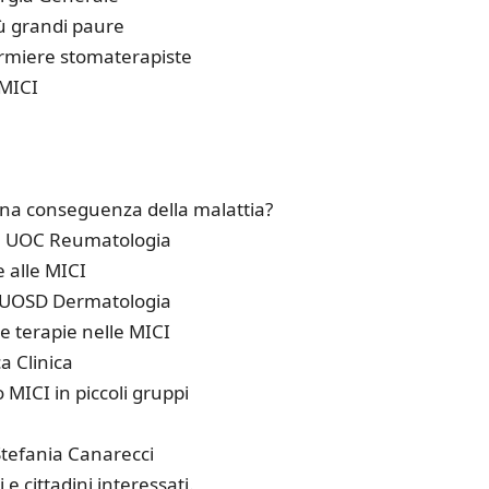
iù grandi paure
fermiere stomaterapiste
 MICI
o una conseguenza della malattia?
re UOC Reumatologia
e alle MICI
 UOSD Dermatologia
e terapie nelle MICI
a Clinica
 MICI in piccoli gruppi
Stefania Canarecci
 e cittadini interessati.