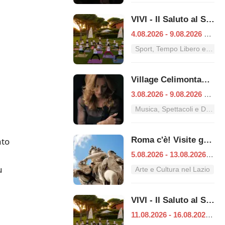
VIVI - Il Saluto al Sole
4.08.2026 - 9.08.2026
|
Ro
Sport, Tempo Libero e Divertimento nel Lazio
Village Celimontana: gli appuntamenti dal 3 al 9 agosto
3.08.2026 - 9.08.2026
|
Ro
Musica, Spettacoli e Danza nel Lazio
Roma c'è! Visite guidate (anche per bambini) dal 5 al 13 agosto 2026
ato
5.08.2026 - 13.08.2026
|
Ro
u
Arte e Cultura nel Lazio
VIVI - Il Saluto al Sole
11.08.2026 - 16.08.2026
|
R