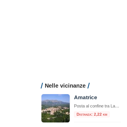
Nelle vicinanze
Amatrice
Posta al confine tra Lazio e Abruzzo, si trova Amatrice (955 s.l.m.). Il territorio si articola in un altipiano centrale, tra i 900 e i 1000 metri, ospitante il lago Scandarello e le numerose frazioni che le fanno da contorno.
Distanza: 2,22 km