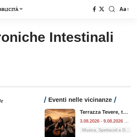
Aa
BBLICITÀ
Font
Resizer
oniche Intestinali
Eventi nelle vicinanze
le
Terrazza Tevere, tutti i concerti dal 3 al 9 agosto
3.08.2026 - 9.08.2026
|
Ro
Musica, Spettacoli e Danza nel Lazio