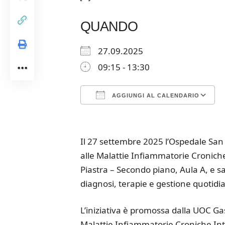
QUANDO
27.09.2025
09:15 - 13:30
AGGIUNGI AL CALENDARIO
Download ICS
Google Calendar
iCalendar
Office 365
Outloo
Il 27 settembre 2025 l’Ospedale San
alle Malattie Infiammatorie Croniche I
Piastra – Secondo piano, Aula A, e 
diagnosi, terapie e gestione quotidi
L’iniziativa è promossa dalla UOC G
Malattie Infiammatorie Croniche Inte