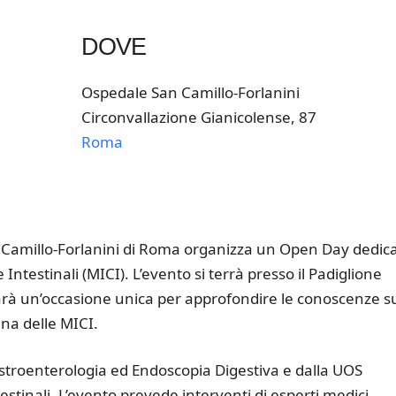
DOVE
Ospedale San Camillo-Forlanini
Circonvallazione Gianicolense, 87
Roma
k Live
 Camillo-Forlanini di Roma organizza un Open Day dedic
ntestinali (MICI). L’evento si terrà presso il Padiglione
sarà un’occasione unica per approfondire le conoscenze s
ana delle MICI.
astroenterologia ed Endoscopia Digestiva e dalla UOS
stinali. L’evento prevede interventi di esperti medici,